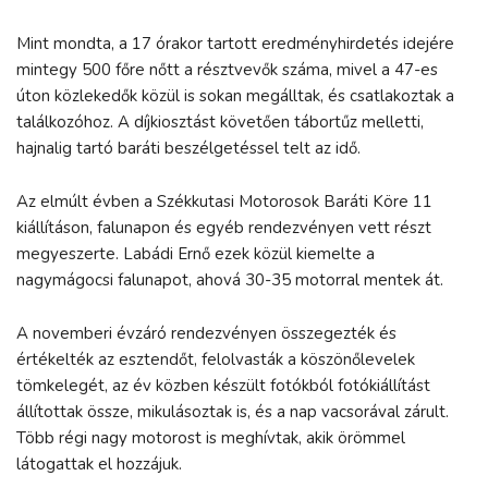
Mint mondta, a 17 órakor tartott eredményhirdetés idejére
mintegy 500 főre nőtt a résztvevők száma, mivel a 47-es
úton közlekedők közül is sokan megálltak, és csatlakoztak a
találkozóhoz. A díjkiosztást követően tábortűz melletti,
hajnalig tartó baráti beszélgetéssel telt az idő.
Az elmúlt évben a Székkutasi Motorosok Baráti Köre 11
kiállításon, falunapon és egyéb rendezvényen vett részt
megyeszerte. Labádi Ernő ezek közül kiemelte a
nagymágocsi falunapot, ahová 30-35 motorral mentek át.
A novemberi évzáró rendezvényen összegezték és
értékelték az esztendőt, felolvasták a köszönőlevelek
tömkelegét, az év közben készült fotókból fotókiállítást
állítottak össze, mikulásoztak is, és a nap vacsorával zárult.
Több régi nagy motorost is meghívtak, akik örömmel
látogattak el hozzájuk.