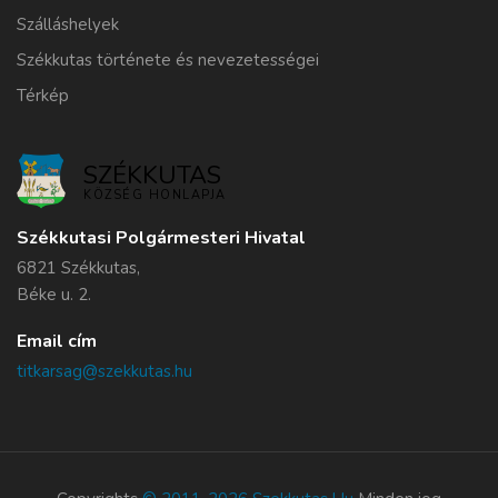
Szálláshelyek
Székkutas története és nevezetességei
Térkép
SZÉKKUTAS
KÖZSÉG HONLAPJA
Székkutasi Polgármesteri Hivatal
6821 Székkutas,
Béke u. 2.
Email cím
titkarsag@szekkutas.hu