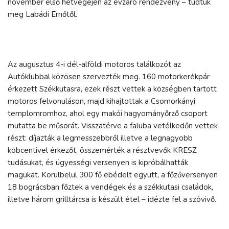
november első hétvégéjén az évzáró rendezvény – tudtuk
meg Labádi Ernőtől.
Az augusztus 4-i dél-alföldi motoros találkozót az
Autóklubbal közösen szervezték meg. 160 motorkerékpár
érkezett Székkutasra, ezek részt vettek a községben tartott
motoros felvonuláson, majd kihajtottak a Csomorkányi
templomromhoz, ahol egy makói hagyományőrző csoport
mutatta be műsorát. Visszatérve a faluba vetélkedőn vettek
részt: díjazták a legmesszebbről illetve a legnagyobb
köbcentivel érkezőt, összemérték a résztvevők KRESZ
tudásukat, és ügyességi versenyen is kipróbálhatták
magukat. Körülbelül 300 fő ebédelt együtt, a főzőversenyen
18 bográcsban főztek a vendégek és a székkutasi családok,
illetve három grilltárcsa is készült étel – idézte fel a szóvivő.