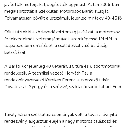
javították motorjaikat, segítették egymást. Aztán 2006-ban
megalapították a Székkutasi Motorosok Baráti Klubját.
Folyamatosan bővült a létszámuk, jelenleg mintegy 40-45 fő.
Célul tűzték ki a közlekedésbiztonság javítását, a motorosok
érdekvédelmét, veterán járművek üzemképessé tételét, a
csapatszellem erősítését, a családokkal való barátság
kialakítását.
A Baráti Kör jelenleg 40 veterán, 15 túra és 6 sportmotorral
rendelkezik. A technikai vezető Horváth Pál, a
rendezvényszervező Kerekes Ferenc, a szervező titkár
Dovalovszki György és a szóvivő, szaktanácsadó Labádi Ernő.
Tavaly három székkutasi eseményük volt: a tavaszi évnyitó
rendezvény, augusztus elején a nagy motoros találkozó és