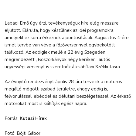
Labádi Ernő úgy érzi, tevékenységük híre elég messzire
eljutott. Elárulta, hogy készülnek az idei programokra,
amelyekhez sorra érkeznek a pontosítások. Augusztus 4-ére
ismét tervbe van véve a főzőversennyel egybekötött
találkozó. Az eddigiek mellé a 22 évig Szegeden
megrendezett „Boszorkányok négy keréken” autós
ügyességi versenyt is szeretnék átcsábítani Székkutasra.
Az évnyitó rendezvényt április 28-ára tervezik a motoros
megálló mögötti szabad területre, ahogy eddig is,
felvonulással, ebéddel és délutáni beszélgetéssel. Az érkező
motorokat most is kiállítják egész napra.
Forrás:
Kutasi Hírek
Fotó: Böjti Gábor