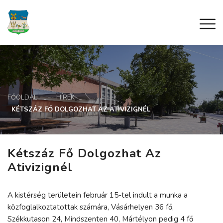
FŐOLDAL
HÍREK
KÉTSZÁZ FŐ DOLGOZHAT AZ ATIVIZIGNÉL
Kétszáz Fő Dolgozhat Az
Ativizignél
A kistérség területein február 15-tel indult a munka a
közfoglalkoztatottak számára, Vásárhelyen 36 fő,
Székkutason 24, Mindszenten 40, Mártélyon pedig 4 fő