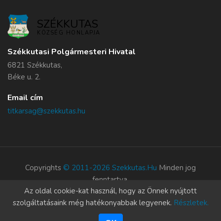
SZÉKKUTAS
KÖZSÉG HONLAPJA
Székkutasi Polgármesteri Hivatal
6821 Székkutas,
Béke u. 2.
Email cím
titkarsag@szekkutas.hu
Copyrights
© 2011-2026 Szekkutas.hu
Minden jog
fenntartva.
Az oldal cookie-kat használ, hogy az Önnek nyújtott
Süti szabályzat
szolgáltatásaink még hatékonyabbak legyenek.
Részletek.