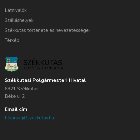
Látnivalók
Szálláshelyek
Székkutas története és nevezetességei
Térkép
SZÉKKUTAS
KÖZSÉG HONLAPJA
Székkutasi Polgármesteri Hivatal
6821 Székkutas,
Béke u. 2.
Email cím
titkarsag@szekkutas.hu