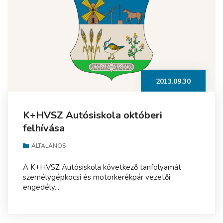
2013.09.30
K+HVSZ Autósiskola októberi
felhívása
ÁLTALÁNOS
A K+HVSZ Autósiskola következő tanfolyamát
személygépkocsi és motorkerékpár vezetői
engedély...