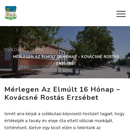
FŐOLDAL
HÍREK
MÉRLEGEN AZ ELMÚLT 16 HÓNAP – KOVÁCSNÉ ROSTÁS
ERZSÉBET
Mérlegen Az Elmúlt 16 Hónap –
Kovácsné Rostás Erzsébet
Ismét arra kérjük a székkutasi képviselő-testület tagjait, hogy
értékeljék a tavaly év eleje óta eltelt időszak munkáját,
történéseit, illetve egy kicsit előre is tekintünk az