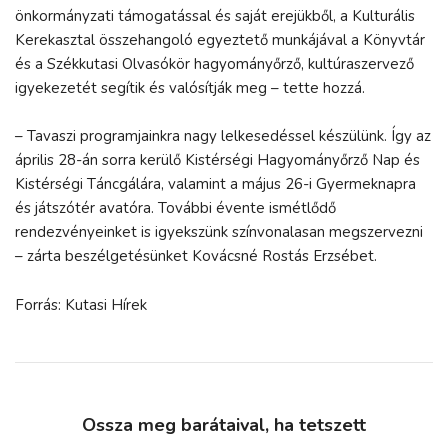
önkormányzati támogatással és saját erejükből, a Kulturális
Kerekasztal összehangoló egyeztető munkájával a Könyvtár
és a Székkutasi Olvasókör hagyományőrző, kultúraszervező
igyekezetét segítik és valósítják meg – tette hozzá.
– Tavaszi programjainkra nagy lelkesedéssel készülünk. Így az
április 28-án sorra kerülő Kistérségi Hagyományőrző Nap és
Kistérségi Táncgálára, valamint a május 26-i Gyermeknapra
és játszótér avatóra. További évente ismétlődő
rendezvényeinket is igyekszünk színvonalasan megszervezni
– zárta beszélgetésünket Kovácsné Rostás Erzsébet.
Forrás: Kutasi Hírek
Ossza meg barátaival, ha tetszett