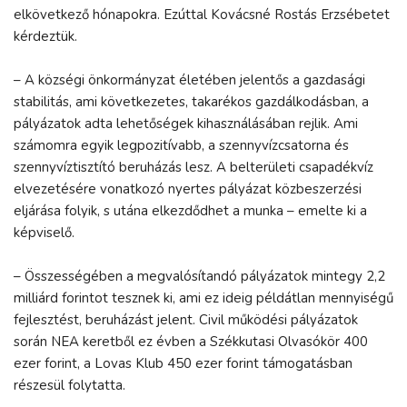
elkövetkező hónapokra. Ezúttal Kovácsné Rostás Erzsébetet
kérdeztük.
– A községi önkormányzat életében jelentős a gazdasági
stabilitás, ami következetes, takarékos gazdálkodásban, a
pályázatok adta lehetőségek kihasználásában rejlik. Ami
számomra egyik legpozitívabb, a szennyvízcsatorna és
szennyvíztisztító beruházás lesz. A belterületi csapadékvíz
elvezetésére vonatkozó nyertes pályázat közbeszerzési
eljárása folyik, s utána elkezdődhet a munka – emelte ki a
képviselő.
– Összességében a megvalósítandó pályázatok mintegy 2,2
milliárd forintot tesznek ki, ami ez ideig példátlan mennyiségű
fejlesztést, beruházást jelent. Civil működési pályázatok
során NEA keretből ez évben a Székkutasi Olvasókör 400
ezer forint, a Lovas Klub 450 ezer forint támogatásban
részesül folytatta.