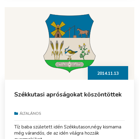
2014.11.13
Székkutasi apróságokat köszöntöttek
ÁLTALÁNOS
Tíz baba született idén Székkutason,négy kismama
még várandós, de az idén világra hozzák