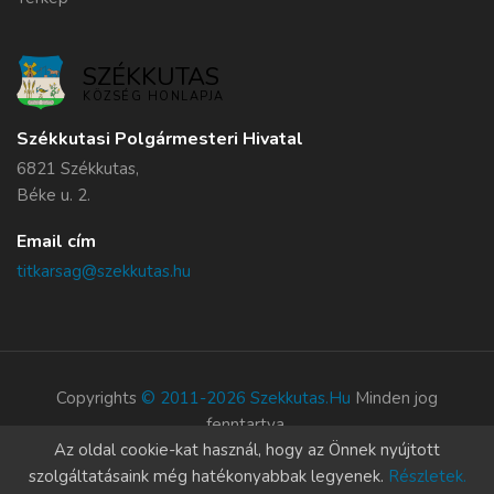
SZÉKKUTAS
KÖZSÉG HONLAPJA
Székkutasi Polgármesteri Hivatal
6821 Székkutas,
Béke u. 2.
Email cím
titkarsag@szekkutas.hu
Copyrights
© 2011-2026 Szekkutas.hu
Minden jog
fenntartva.
Az oldal cookie-kat használ, hogy az Önnek nyújtott
Süti szabályzat
szolgáltatásaink még hatékonyabbak legyenek.
Részletek.