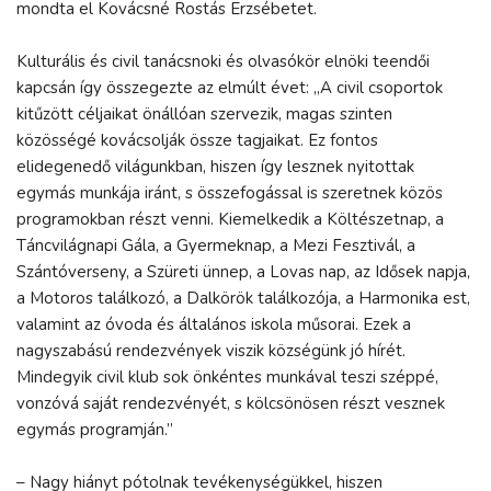
mondta el Kovácsné Rostás Erzsébetet.
Kulturális és civil tanácsnoki és olvasókör elnöki teendői
kapcsán így összegezte az elmúlt évet: „A civil csoportok
kitűzött céljaikat önállóan szervezik, magas szinten
közösségé kovácsolják össze tagjaikat. Ez fontos
elidegenedő világunkban, hiszen így lesznek nyitottak
egymás munkája iránt, s összefogással is szeretnek közös
programokban részt venni. Kiemelkedik a Költészetnap, a
Táncvilágnapi Gála, a Gyermeknap, a Mezi Fesztivál, a
Szántóverseny, a Szüreti ünnep, a Lovas nap, az Idősek napja,
a Motoros találkozó, a Dalkörök találkozója, a Harmonika est,
valamint az óvoda és általános iskola műsorai. Ezek a
nagyszabású rendezvények viszik községünk jó hírét.
Mindegyik civil klub sok önkéntes munkával teszi széppé,
vonzóvá saját rendezvényét, s kölcsönösen részt vesznek
egymás programján.”
– Nagy hiányt pótolnak tevékenységükkel, hiszen