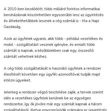
A 2010-ben kezdődött, több milliárd forintos informatikai
beruházásnak köszönhetően egyszerűbb lesz az ügyintézés
és áttekinthetőbbek lesznek a cég számlái is - írta a Napi
Gazdaság.
Azok az ügyfelek ugyanis, akik több - például vezetékes és
mobil - szolgáltatást vesznek igénybe, és emiatt több
számlát is kapnak, a későbbiekben csak egy, összesítő
számlát vehetnek kézhez.
A cég több szolgáltatását is használó ügyfelek a rendszer
élesítését követően egy ügyfél-azonosítóval tudják majd
intézni ügyeiket.
Jelenleg a rendszer végső tesztelése zajlik, a tervek szerint
idén a vezetékes ügyfelek kerülnek be az egységes
rendszerbe, így ők jövőre már egy számlát kapnak a három
szolgáltatásról, illetve egyszerűsödik számukra az ügyintézés