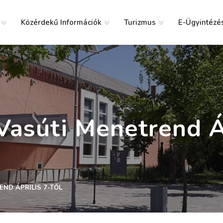
Közérdekű Információk
Turizmus
E-Ügyintézé
g
Vasúti Menetrend Á
END ÁPRILIS 7-TŐL