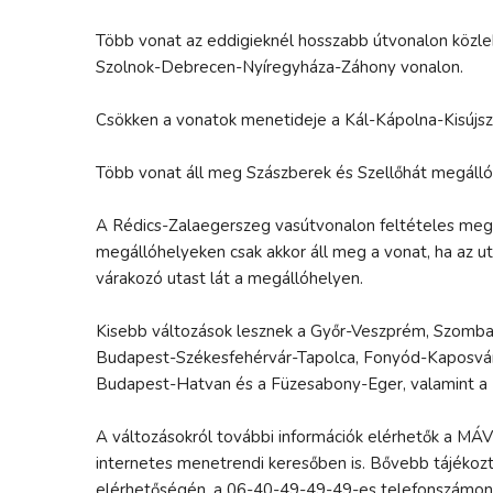
Több vonat az eddigieknél hosszabb útvonalon közle
Szolnok-Debrecen-Nyíregyháza-Záhony vonalon.
Csökken a vonatok menetideje a Kál-Kápolna-Kisújszá
Több vonat áll meg Szászberek és Szellőhát megáll
A Rédics-Zalaegerszeg vasútvonalon feltételes megá
megállóhelyeken csak akkor áll meg a vonat, ha az ut
várakozó utast lát a megállóhelyen.
Kisebb változások lesznek a Győr-Veszprém, Szomba
Budapest-Székesfehérvár-Tapolca, Fonyód-Kaposvár,
Budapest-Hatvan és a Füzesabony-Eger, valamint a 
A változásokról további információk elérhetők a MÁV
internetes menetrendi keresőben is. Bővebb tájékoz
elérhetőségén, a 06-40-49-49-49-es telefonszámon 