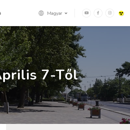
s
Magyar
prilis 7-Től