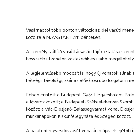
Vasárnaptól több ponton változik az idei vasúti men
közölte a MÁV-START Zrt. pénteken.
A személyszállító vasúttársaság tájékoztatása szerint
hosszabb útvonalon közlekedik és újabb megállóhelyek
A legjelentősebb módosítás, hogy új vonatok állnak 
hétvégi, távolsági, akár az elővárosi utasforgalom m
Ebben érintett a Budapest-Győr-Hegyeshalom-Rajka 
a főváros között; a Budapest-Székesfehérvár-Szomba
között; a Vác-Diósjenő-Balassagyarmat vonal Diósje
munkanapokon Kiskunfélegyháza és Szeged között.
A balatonfenyvesi kisvasút vonalán május elsejétől új