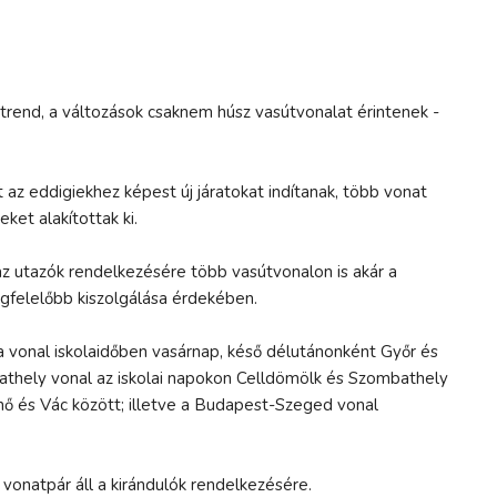
etrend, a változások csaknem húsz vasútvonalat érintenek -
 az eddigiekhez képest új járatokat indítanak, több vonat
et alakítottak ki.
az utazók rendelkezésére több vasútvonalon is akár a
egfelelőbb kiszolgálása érdekében.
vonal iskolaidőben vasárnap, késő délutánonként Győr és
thely vonal az iskolai napokon Celldömölk és Szombathely
nő és Vác között; illetve a Budapest-Szeged vonal
 vonatpár áll a kirándulók rendelkezésére.