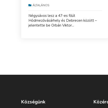
ÁLTALÁNOS
Négysávos lesz a 47-es főút
Hódmezővásárhely és Debrecen között –
jelentette be Orbán Viktor...
Községünk
Közér