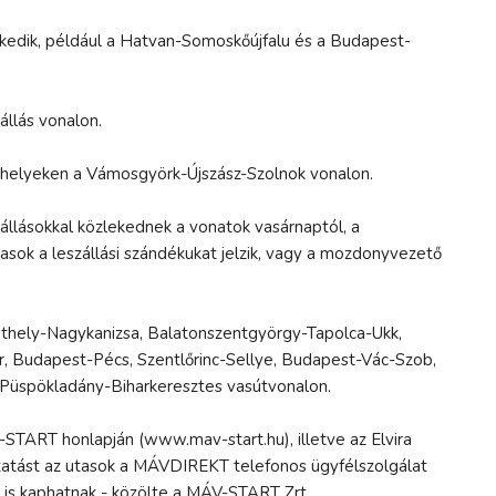
kedik, például a Hatvan-Somoskőújfalu és a Budapest-
llás vonalon.
óhelyeken a Vámosgyörk-Újszász-Szolnok vonalon.
llásokkal közlekednek a vonatok vasárnaptól, a
asok a leszállási szándékukat jelzik, vagy a mozdonyvezető
thely-Nagykanizsa, Balatonszentgyörgy-Tapolca-Ukk,
 Budapest-Pécs, Szentlőrinc-Sellye, Budapest-Vác-Szob,
Püspökladány-Biharkeresztes vasútvonalon.
-START honlapján (www.mav-start.hu), illetve az Elvira
tatást az utasok a MÁVDIREKT telefonos ügyfélszolgálat
is kaphatnak - közölte a MÁV-START Zrt.