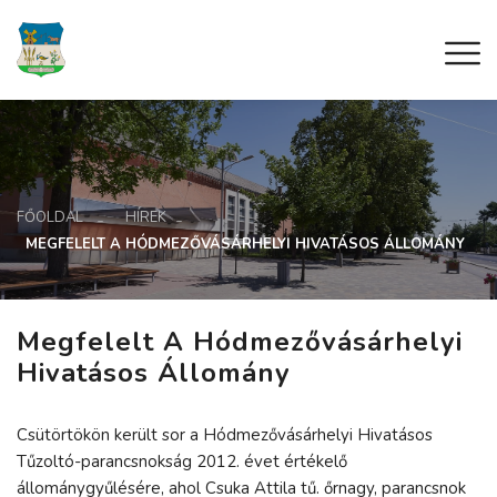
FŐOLDAL
HÍREK
MEGFELELT A HÓDMEZŐVÁSÁRHELYI HIVATÁSOS ÁLLOMÁNY
Megfelelt A Hódmezővásárhelyi
Hivatásos Állomány
Csütörtökön került sor a Hódmezővásárhelyi Hivatásos
Tűzoltó-parancsnokság 2012. évet értékelő
állománygyűlésére, ahol Csuka Attila tű. őrnagy, parancsnok