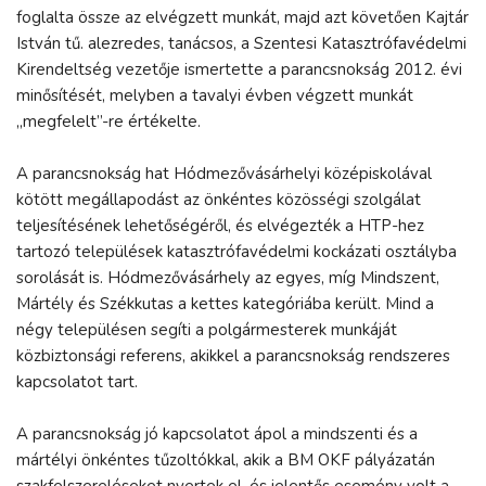
foglalta össze az elvégzett munkát, majd azt követően Kajtár
István tű. alezredes, tanácsos, a Szentesi Katasztrófavédelmi
Kirendeltség vezetője ismertette a parancsnokság 2012. évi
minősítését, melyben a tavalyi évben végzett munkát
„megfelelt”-re értékelte.
A parancsnokság hat Hódmezővásárhelyi középiskolával
kötött megállapodást az önkéntes közösségi szolgálat
teljesítésének lehetőségéről, és elvégezték a HTP-hez
tartozó települések katasztrófavédelmi kockázati osztályba
sorolását is. Hódmezővásárhely az egyes, míg Mindszent,
Mártély és Székkutas a kettes kategóriába került. Mind a
négy településen segíti a polgármesterek munkáját
közbiztonsági referens, akikkel a parancsnokság rendszeres
kapcsolatot tart.
A parancsnokság jó kapcsolatot ápol a mindszenti és a
mártélyi önkéntes tűzoltókkal, akik a BM OKF pályázatán
szakfelszereléseket nyertek el, és jelentős esemény volt a