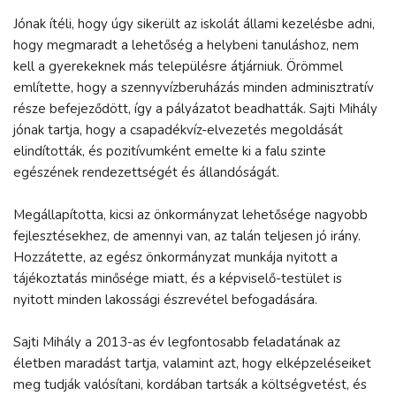
Jónak ítéli, hogy úgy sikerült az iskolát állami kezelésbe adni,
hogy megmaradt a lehetőség a helybeni tanuláshoz, nem
kell a gyerekeknek más településre átjárniuk. Örömmel
említette, hogy a szennyvízberuházás minden adminisztratív
része befejeződött, így a pályázatot beadhatták. Sajti Mihály
jónak tartja, hogy a csapadékvíz-elvezetés megoldását
elindították, és pozitívumként emelte ki a falu szinte
egészének rendezettségét és állandóságát.
Megállapította, kicsi az önkormányzat lehetősége nagyobb
fejlesztésekhez, de amennyi van, az talán teljesen jó irány.
Hozzátette, az egész önkormányzat munkája nyitott a
tájékoztatás minősége miatt, és a képviselő-testület is
nyitott minden lakossági észrevétel befogadására.
Sajti Mihály a 2013-as év legfontosabb feladatának az
életben maradást tartja, valamint azt, hogy elképzeléseiket
meg tudják valósítani, kordában tartsák a költségvetést, és