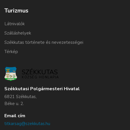
Turizmus
Látnivalók
Szálláshelyek
Székkutas története és nevezetességei
Térkép
SZÉKKUTAS
KÖZSÉG HONLAPJA
Székkutasi Polgármesteri Hivatal
6821 Székkutas,
Béke u. 2.
Email cím
titkarsag@szekkutas.hu