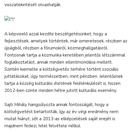
visszatekintését olvashatják.
A képviselő azzal kezdte beszélgetésünket, hogy a
fejlesztések, amelyek történtek, már ismeretesek, részben az
újságból, részben a fórumokról, közmeghallgatásról.
Fontosnak tartja a közmunka keretében jelentős létszámmal
foglalkoztatást, annak minden ellentmondása mellett.
Szintén kiemelte a költségvetés terhére történt szociális
juttatásokat, úgy természetben, mint pénzben. Jelentősnek
tartja a község kulturális életének felélénkülését is, hiszen
2012-ben szinte minden hétre jutott kulturális esemény.
Sajti Mihály hangsúlyozta annak fontosságát, hogy a
költségvetést betartották, így az év végi eredmény nem
mutat hiányt, sőt a 2013-as elképzelések saját erejét is
majdnem fedezi, hitel felvétele nélkül.