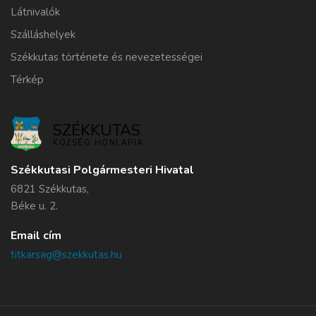
Látnivalók
Szálláshelyek
Székkutas története és nevezetességei
Térkép
SZÉKKUTAS
KÖZSÉG HONLAPJA
Székkutasi Polgármesteri Hivatal
6821 Székkutas,
Béke u. 2.
Email cím
titkarsag@szekkutas.hu