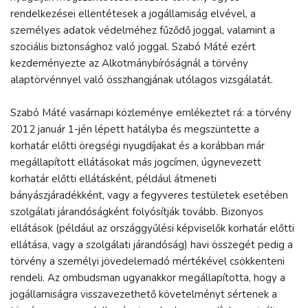
rendelkezései ellentétesek a jogállamiság elvével, a
személyes adatok védelméhez fűződő joggal, valamint a
szociális biztonsághoz való joggal. Szabó Máté ezért
kezdeményezte az Alkotmánybíróságnál a törvény
alaptörvénnyel való összhangjának utólagos vizsgálatát.
Szabó Máté vasárnapi közleménye emlékeztet rá: a törvény
2012 január 1-jén lépett hatályba és megszüntette a
korhatár előtti öregségi nyugdíjakat és a korábban már
megállapított ellátásokat más jogcímen, úgynevezett
korhatár előtti ellátásként, például átmeneti
bányászjáradékként, vagy a fegyveres testületek esetében
szolgálati járandóságként folyósítják tovább. Bizonyos
ellátások (például az országgyűlési képviselők korhatár előtti
ellátása, vagy a szolgálati járandóság) havi összegét pedig a
törvény a személyi jövedelemadó mértékével csökkenteni
rendeli. Az ombudsman ugyanakkor megállapította, hogy a
jogállamiságra visszavezethető követelményt sértenek a