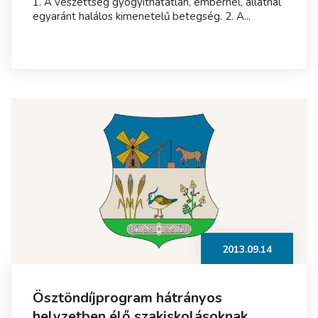
1. A veszettség gyógyíthatatlan, embernél, állatnál
egyaránt halálos kimenetelű betegség. 2. A...
2013.09.14
Ösztöndíjprogram hátrányos
helyzetben élő szakiskolásoknak