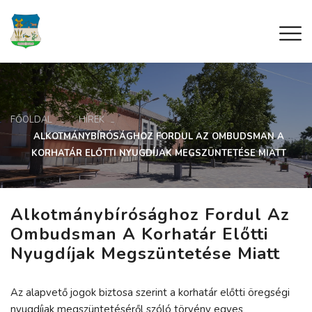
FŐOLDAL
HÍREK
ALKOTMÁNYBÍRÓSÁGHOZ FORDUL AZ OMBUDSMAN A
KORHATÁR ELŐTTI NYUGDÍJAK MEGSZÜNTETÉSE MIATT
Alkotmánybírósághoz Fordul Az
Ombudsman A Korhatár Előtti
Nyugdíjak Megszüntetése Miatt
Az alapvető jogok biztosa szerint a korhatár előtti öregségi
nyugdíjak megszüntetéséről szóló törvény egyes