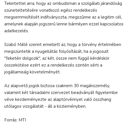
Tekintettel arra, hogy az ombudsman a szolgálati járandóság
szüneteltetésére vonatkozó egész rendelkezés
megsemmisítését indítványozta, megszűnne az a legitim cél,
amelynek alapján jogszerű lenne bármilyen ezzel kapcsolatos
adatkezelés.
Szabó Máté szerint emellett az, hogy a törvény értelmében
megszüntetik a nyugellátás folyósítását, ha a jogosult
"feketén dolgozik", az két, össze nem függő kérdéskör
összekötése ezért ez a rendelkezés szintén sérti a
jogállamiság követelményét.
Az alapvető jogok biztosa csaknem 30 magánszemély,
valamint két társadalmi szervezet beadványát figyelembe
véve kezdeményezte az alaptörvénnyel való összhang
utólagos vizsgálatát - áll a közleményben.
Forrás: MTI