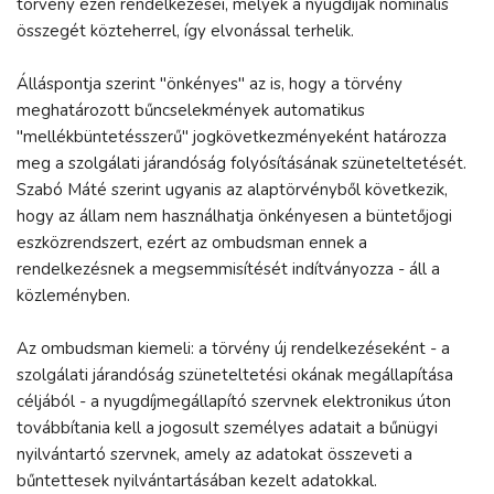
törvény ezen rendelkezései, melyek a nyugdíjak nominális
összegét közteherrel, így elvonással terhelik.
Álláspontja szerint "önkényes" az is, hogy a törvény
meghatározott bűncselekmények automatikus
"mellékbüntetésszerű" jogkövetkezményeként határozza
meg a szolgálati járandóság folyósításának szüneteltetését.
Szabó Máté szerint ugyanis az alaptörvényből következik,
hogy az állam nem használhatja önkényesen a büntetőjogi
eszközrendszert, ezért az ombudsman ennek a
rendelkezésnek a megsemmisítését indítványozza - áll a
közleményben.
Az ombudsman kiemeli: a törvény új rendelkezéseként - a
szolgálati járandóság szüneteltetési okának megállapítása
céljából - a nyugdíjmegállapító szervnek elektronikus úton
továbbítania kell a jogosult személyes adatait a bűnügyi
nyilvántartó szervnek, amely az adatokat összeveti a
bűntettesek nyilvántartásában kezelt adatokkal.