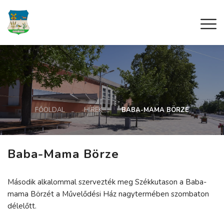
FŐOLDAL
HÍREK
BABA-MAMA BÖRZE
Baba-Mama Börze
Második alkalommal szervezték meg Székkutason a Baba-
mama Börzét a Művelődési Ház nagytermében szombaton
délelőtt.