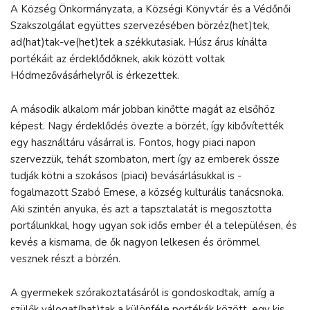
A Község Önkormányzata, a Községi Könyvtár és a Védőnői
Szakszolgálat együttes szervezésében börzéz(het)tek,
ad(hat)tak-ve(het)tek a székkutasiak. Húsz árus kínálta
portékáit az érdeklődőknek, akik között voltak
Hódmezővásárhelyről is érkezettek.
A második alkalom már jobban kinőtte magát az elsőhöz
képest. Nagy érdeklődés övezte a börzét, így kibővítették
egy használtáru vásárral is. Fontos, hogy piaci napon
szervezzük, tehát szombaton, mert így az emberek össze
tudják kötni a szokásos (piaci) bevásárlásukkal is -
fogalmazott Szabó Emese, a község kulturális tanácsnoka.
Aki szintén anyuka, és azt a tapsztalatát is megosztotta
portálunkkal, hogy ugyan sok idős ember él a településen, és
kevés a kismama, de ők nagyon lelkesen és örömmel
vesznek részt a börzén.
A gyermekek szórakoztatásáról is gondoskodtak, amíg a
szülők válogat(hat)tak a különféle portékák között, egy kis