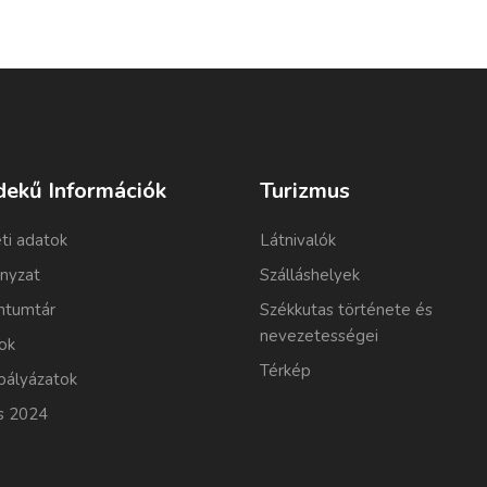
dekű Információk
Turizmus
ti adatok
Látnivalók
nyzat
Szálláshelyek
tumtár
Székkutas története és
nevezetességei
ok
Térkép
pályázatok
s 2024