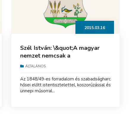
2015.03.16
Szél István: \&quot;A magyar
nemzet nemcsak a
szabadságáért...
ÁLTALÁNOS
Az 1848/49-es forradalom és szabadságharc
hősei előtt istentisztelettel, koszorúzással és
ünnepi műsorral...