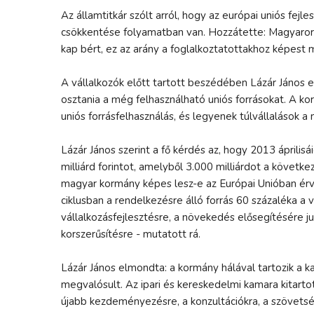
Az államtitkár szólt arról, hogy az európai uniós fejl
csökkentése folyamatban van. Hozzátette: Magyaro
kap bért, ez az arány a foglalkoztatottakhoz képest 
A vállalkozók előtt tartott beszédében Lázár János 
osztania a még felhasználható uniós forrásokat. A k
uniós forrásfelhasználás, és legyenek túlvállalások 
Lázár János szerint a fő kérdés az, hogy 2013 áprilisái
milliárd forintot, amelyből 3.000 milliárdot a követk
magyar kormány képes lesz-e az Európai Unióban érvé
ciklusban a rendelkezésre álló forrás 60 százaléka a
vállalkozásfejlesztésre, a növekedés elősegítésére ju
korszerűsítésre - mutatott rá.
Lázár János elmondta: a kormány hálával tartozik a
megvalósult. Az ipari és kereskedelmi kamara kitartot
újabb kezdeményezésre, a konzultációkra, a szövets