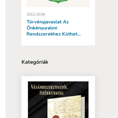
2012.10.04
Törvényjavaslat Az
Önkényuralmi
Rendszerekhez Köthet...
Kategóriák