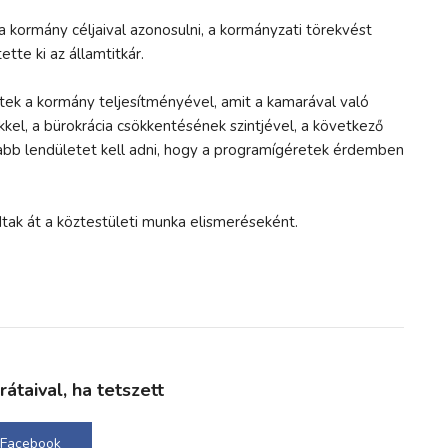
 kormány céljaival azonosulni, a kormányzati törekvést
tte ki az államtitkár.
ek a kormány teljesítményével, amit a kamarával való
ekkel, a bürokrácia csökkentésének szintjével, a következő
jabb lendületet kell adni, hogy a programígéretek érdemben
tak át a köztestületi munka elismeréseként.
taival, ha tetszett
Facebook