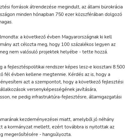
esztési források átrendezése megindult, az állami bürokrácia
rszágon minden hónapban 750 ezer közszférában dolgozó
magas.
elmondta: a következő évben Magyarországnak ki kell
ormány azt célozta meg, hogy 100 százalékos legyen az
a meg nem valósuló projektek helyébe - tette hozzá.
g a fejlesztéspolitikai rendszer képes lesz-e kiosztani 8.500
ező fél évben kellene megtennie. Kérdés az is, hogy a
nyesíteni azt a szempontot, hogy a következő fejlesztési
 vállalkozások versenyképességének javítására,
sson, ne pedig infrastruktúra-fejlesztésre, államigazgatási
 kamarának kezdeményezései miatt, amelyből jó néhány
t a kormányzat mellett, ezért továbbra is nyitottak az
ég megerősítésére - hangsúlyozta.