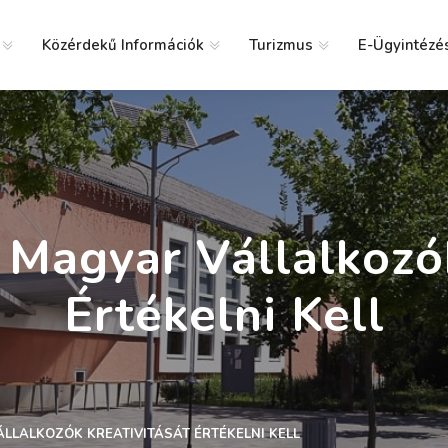
Közérdekű Információk
Turizmus
E-Ügyintézé
g
 Magyar Vállalkozó
Értékelni Kell
ÁLLALKOZÓK KREATIVITÁSÁT ÉRTÉKELNI KELL