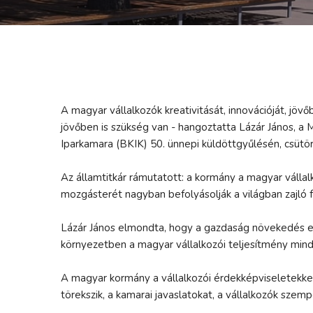
A magyar vállalkozók kreativitását, innovációját, jöv
jövőben is szükség van - hangoztatta Lázár János, a 
Iparkamara (BKIK) 50. ünnepi küldöttgyűlésén, csüt
Az államtitkár rámutatott: a kormány a magyar válla
mozgásterét nagyban befolyásolják a világban zajló f
Lázár János elmondta, hogy a gazdaság növekedés egy
környezetben a magyar vállalkozói teljesítmény mi
A magyar kormány a vállalkozói érdekképviseletekkel, 
törekszik, a kamarai javaslatokat, a vállalkozók szemp