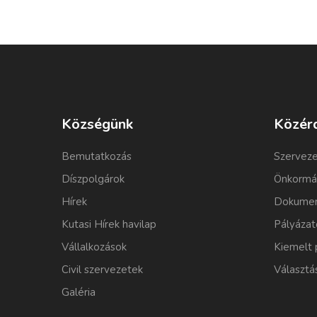
Községünk
Közér
Bemutatkozás
Szerveze
Díszpolgárok
Önkormá
Hírek
Dokumen
Kutasi Hírek havilap
Pályázat
Vállalkozások
Kiemelt 
Civil szervezetek
Választá
Galéria