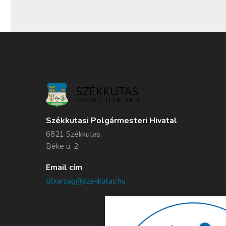
SZÉKKUTAS
KÖZSÉG HONLAPJA
Székkutasi Polgármesteri Hivatal
6821 Székkutas,
Béke u. 2.
Email cím
titkarsag@szekkutas.hu