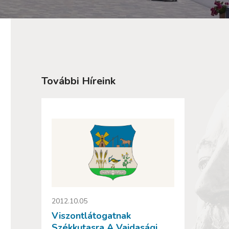
További Híreink
2012.10.05
Viszontlátogatnak
Székkutasra A Vajdasági