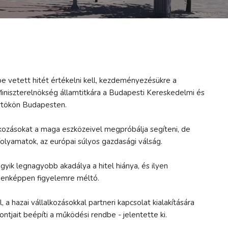
őbe vetett hitét értékelni kell, kezdeményezésükre a
Miniszterelnökség államtitkára a Budapesti Kereskedelmi és
örtökön Budapesten.
lkozásokat a maga eszközeivel megpróbálja segíteni, de
olyamatok, az európai súlyos gazdasági válság.
ik legnagyobb akadálya a hitel hiánya, és ilyen
ndenképpen figyelemre méltó.
a hazai vállalkozásokkal partneri kapcsolat kialakítására
ontjait beépíti a működési rendbe - jelentette ki.