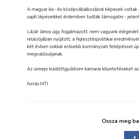
A magyar kis- és középvállalkozások képesek voltak a
saját lépéseikkel érdemben tudták támogatni - jelente
Lázár János úgy fogalmazott: nem vagyunk elégedett
relációjában nyújtott, a fejlesztéspolitikai eredmény
két évben sokkal erősebb kormányzati fellépéssel ú
megvalósuljanak.
Az ünnepi küldöttgyűlésen kamarai kitüntetéseket ad
forrás:MTI
Ossza meg bará