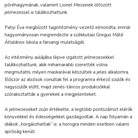
póréhagymának, valamint Lionel Messinek öltözött
jelmezessel is találkozhattunk.
Patyi Éva megbízott tagintézmény-vezető elmondta, immár
hagyományosan megrendezte a székkutasi Gregus Máté
Általános Iskola a farsangi mulatságát.
Az intézmény aulájába lépve izgatott jelmezesekkel
találkozhattunk, akik mihamarabb szerették volna
megmutatni, milyen maskarával készültek a jeles alkalomra.
Először az alsósok vonultak fel a programra érkező szülők és
nagyszülők előtt, majd zenés-táncos produkciókkal
szórakoztatták a gyerekek a megjelenteket.
A jelmezeseket zsűri értékelte, a legtöbb pontszámot elérők
könyvekkel és édességekkel gazdagodtak. A nap folyamán a
diákok „horgászhattak” is: a horogra minden esetben valami
apróság került.