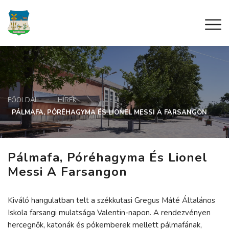
FŐOLDAL
HÍREK
PÁLMAFA, PÓRÉHAGYMA ÉS LIONEL MESSI A FARSANGON
Pálmafa, Póréhagyma És Lionel
Messi A Farsangon
Kiváló hangulatban telt a székkutasi Gregus Máté Általános
Iskola farsangi mulatsága Valentin-napon. A rendezvényen
hercegnők, katonák és pókemberek mellett pálmafának,