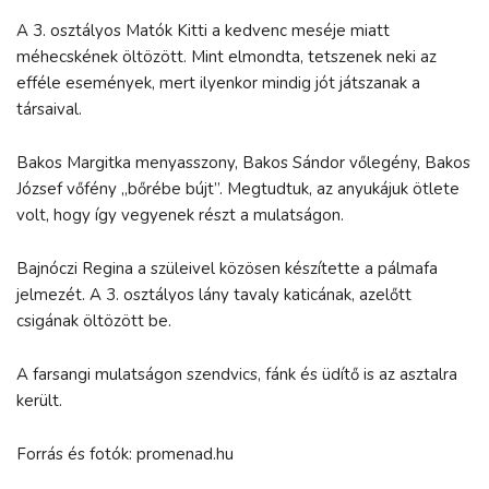
A 3. osztályos Matók Kitti a kedvenc meséje miatt
méhecskének öltözött. Mint elmondta, tetszenek neki az
efféle események, mert ilyenkor mindig jót játszanak a
társaival.
Bakos Margitka menyasszony, Bakos Sándor vőlegény, Bakos
József vőfény „bőrébe bújt”. Megtudtuk, az anyukájuk ötlete
volt, hogy így vegyenek részt a mulatságon.
Bajnóczi Regina a szüleivel közösen készítette a pálmafa
jelmezét. A 3. osztályos lány tavaly katicának, azelőtt
csigának öltözött be.
A farsangi mulatságon szendvics, fánk és üdítő is az asztalra
került.
Forrás és fotók: promenad.hu