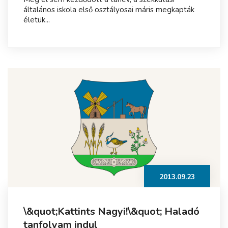
általános iskola első osztályosai máris megkapták
életük...
2013.09.23
\&quot;Kattints Nagyi!\&quot; Haladó
tanfolyam indul