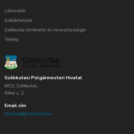
Látnivalók
Szálláshelyek
Székkutas története és nevezetességei
Térkép
SZÉKKUTAS
KÖZSÉG HONLAPJA
Székkutasi Polgármesteri Hivatal
6821 Székkutas,
Béke u. 2.
Email cím
titkarsag@szekkutas.hu