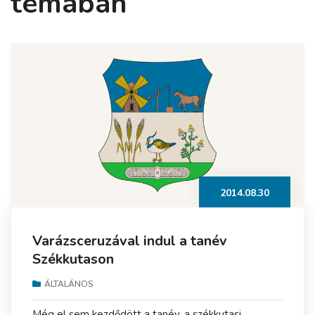
témában
2014.08.30
Varázsceruzával indul a tanév
Székkutason
ÁLTALÁNOS
Még el sem kezdődött a tanév, a székkutasi