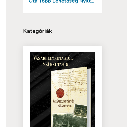
Óta Több Lehetőség Nyílt...
Kategóriák