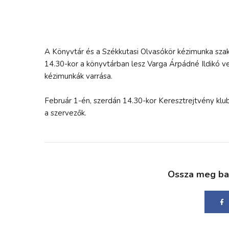
A Könyvtár és a Székkutasi Olvasókör kézimunka szakkö
14.30-kor a könyvtárban lesz Varga Árpádné Ildikó v
kézimunkák varrása.
Február 1-én, szerdán 14.30-kor Keresztrejtvény klu
a szervezők.
Ossza meg bará