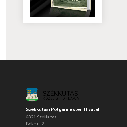
SZÉKKUTAS
KÖZSÉG HONLAPJA
Székkutasi Polgármesteri Hivatal
6821 Székkutas,
Béke u. 2.