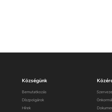
Községünk
Közér
Bemutatkozás
Szerveze
Díszpolgárok
Önkormá
Hírek
Dokumen