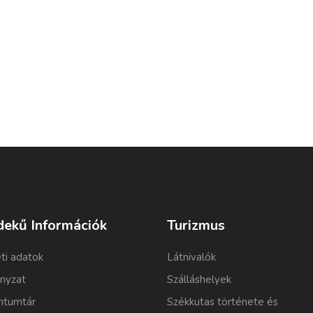
dekű Információk
Turizmus
ti adatok
Látnivalók
nyzat
Szálláshelyek
tumtár
Székkutas története és