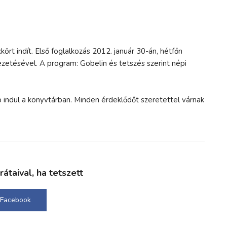
rt indít. Első foglalkozás 2012. január 30-án, hétfőn
ezetésével. A program: Gobelin és tetszés szerint népi
b indul a könyvtárban. Minden érdeklődőt szeretettel várnak
taival, ha tetszett
Facebook