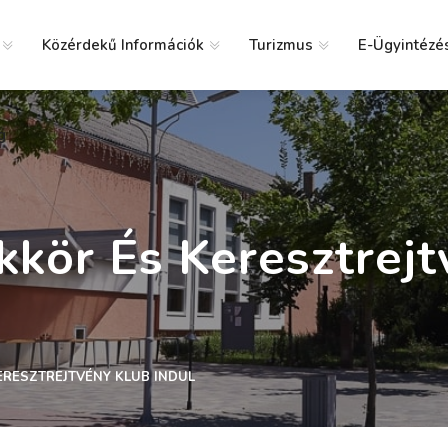
Közérdekű Információk
Turizmus
E-Ügyintézé
g
kör És Keresztrejt
RESZTREJTVÉNY KLUB INDUL