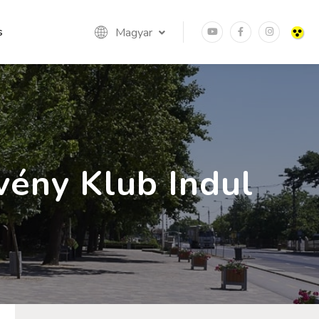
s
Magyar
vény Klub Indul