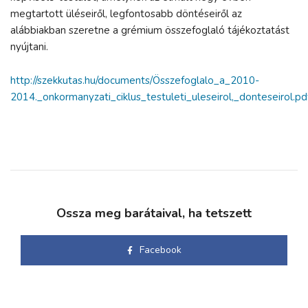
megtartott üléseiről, legfontosabb döntéseiről az
alábbiakban szeretne a grémium összefoglaló tájékoztatást
nyújtani.
http://szekkutas.hu/documents/Összefoglalo_a_2010-
2014._onkormanyzati_ciklus_testuleti_uleseirol,_donteseirol.pd
Ossza meg barátaival, ha tetszett
Facebook