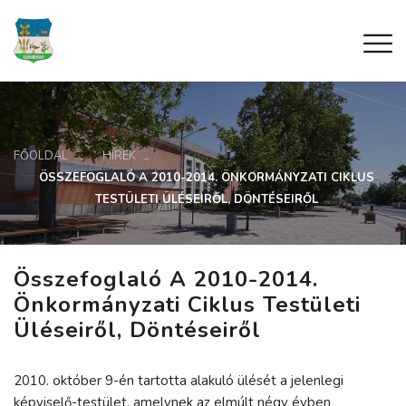
FŐOLDAL
HÍREK
ÖSSZEFOGLALÓ A 2010-2014. ÖNKORMÁNYZATI CIKLUS
TESTÜLETI ÜLÉSEIRŐL, DÖNTÉSEIRŐL
Összefoglaló A 2010-2014.
Önkormányzati Ciklus Testületi
Üléseiről, Döntéseiről
2010. október 9-én tartotta alakuló ülését a jelenlegi
képviselő-testület, amelynek az elmúlt négy évben