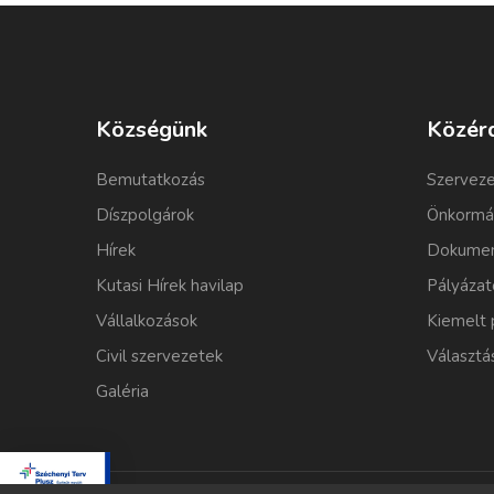
Községünk
Közér
Bemutatkozás
Szerveze
Díszpolgárok
Önkormá
Hírek
Dokumen
Kutasi Hírek havilap
Pályázat
Vállalkozások
Kiemelt 
Civil szervezetek
Választá
Galéria