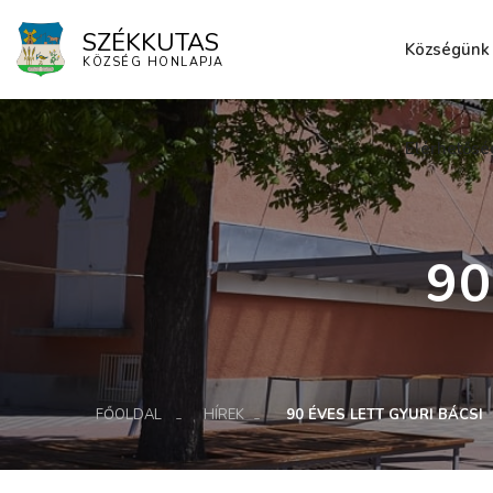
SZÉKKUTAS
Községünk
KÖZSÉG HONLAPJA
Elérhetősé
90
FŐOLDAL
HÍREK
90 ÉVES LETT GYURI BÁCSI