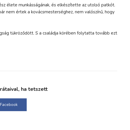
ész élete munkásságának, és elkészítette az utolsó patkót.
ár nem értek a kovácsmesterséghez, nem valószínű, hogy
gság tükröződött. S a családja körében folytatta tovább ezt
taival, ha tetszett
Facebook