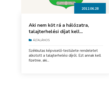
2012.06.28
Aki nem köt rá a hálózatra,
talajterhelési díjat kell...
ÁLTALÁNOS
Székkutas képviselő-testülete rendeletet
alkotott a talajterhelési díjról. Ezt annak kell
fizetnie, aki...