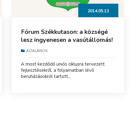
2014.05.13
Fórum Székkutason: a községé
lesz ingyenesen a vasútállomás!
ÁLTALÁNOS
A most kezdődő uniós ciklusra tervezett
fejlesztésekről, a folyamatban lévő
beruházásokról tartott...