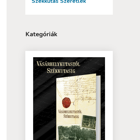
Székkutas Szeretlek
Kategóriák