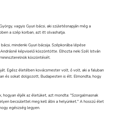
György, vagyis Gyuri bácsi, aki születésnapján még a
ben a szép korban, azt itt olvashatja.
bácsi, mindenki Gyuri bácsija. Szépkorába lépése
ndrásné képviselő köszöntötte. Elhozta neki Szél István
 mininszterelnök köszöntését.
át. Egész életében kovácsmester volt, ő volt, aki a faluban
san és sokat dolgozott, Budapesten is élt. Elmondta, hogy
ak, hogyan éljék az életüket, azt mondta: "Szorgalmasnak
lyen becsülettel meg kell állni a helyünket." A hosszú élet
, hogy egészség legyen.