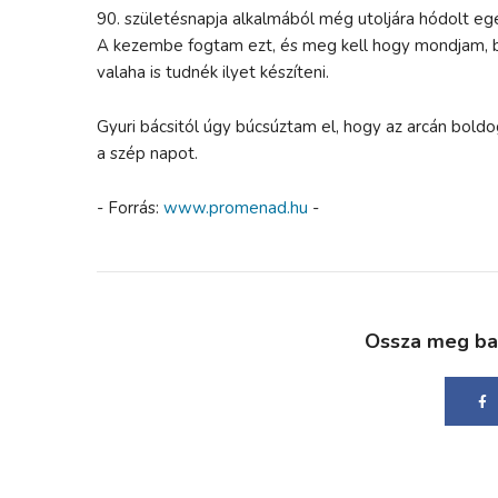
90. születésnapja alkalmából még utoljára hódolt eg
A kezembe fogtam ezt, és meg kell hogy mondjam, b
valaha is tudnék ilyet készíteni.
Gyuri bácsitól úgy búcsúztam el, hogy az arcán boldo
a szép napot.
- Forrás:
www.promenad.hu
-
Ossza meg bará