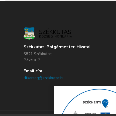
SZÉKKUTAS
KÖZSÉG HONLAPJA
Székkutasi Polgármesteri Hivatal
6821 Székkutas,
Béke u. 2.
Email cím
titkarsag@szekkutas.hu