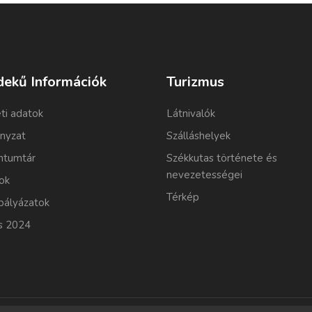
dekű Információk
Turizmus
ti adatok
Látnivalók
nyzat
Szálláshelyek
tumtár
Székkutas története és
nevezetességei
ok
Térkép
pályázatok
s 2024