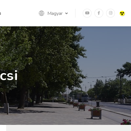
s
Magyar
csi