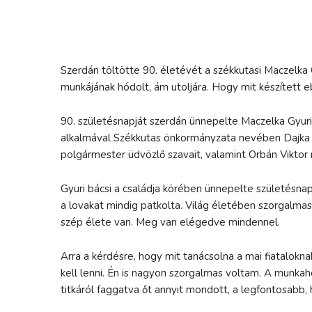
Szerdán töltötte 90. életévét a székkutasi Maczelka 
munkájának hódolt, ám utoljára. Hogy mit készített eb
90. születésnapját szerdán ünnepelte Maczelka Gyuri 
alkalmával Székkutas önkormányzata nevében Dajka A
polgármester üdvözlő szavait, valamint Orbán Viktor
Gyuri bácsi a családja körében ünnepelte születésnapj
a lovakat mindig patkolta. Világ életében szorgalma
szép élete van. Meg van elégedve mindennel.
Arra a kérdésre, hogy mit tanácsolna a mai fiatalokn
kell lenni. Én is nagyon szorgalmas voltam. A munkahe
titkáról faggatva őt annyit mondott, a legfontosabb