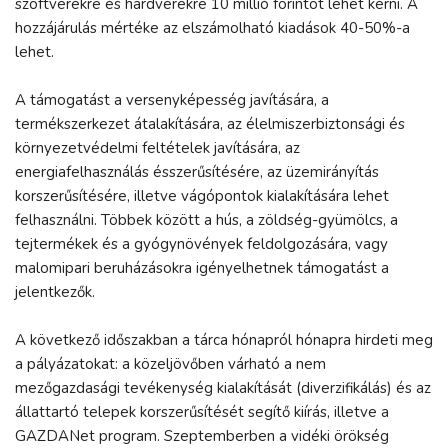
szoftverekre és hardverekre 10 millió forintot lehet kérni. A
hozzájárulás mértéke az elszámolható kiadások 40-50%-a
lehet.
A támogatást a versenyképesség javítására, a
termékszerkezet átalakítására, az élelmiszerbiztonsági és
környezetvédelmi feltételek javítására, az
energiafelhasználás ésszerűsítésére, az üzemirányítás
korszerűsítésére, illetve vágópontok kialakítására lehet
felhasználni. Többek között a hús, a zöldség-gyümölcs, a
tejtermékek és a gyógynövények feldolgozására, vagy
malomipari beruházásokra igényelhetnek támogatást a
jelentkezők.
A következő időszakban a tárca hónapról hónapra hirdeti meg
a pályázatokat: a közeljövőben várható a nem
mezőgazdasági tevékenység kialakítását (diverzifikálás) és az
állattartó telepek korszerűsítését segítő kiírás, illetve a
GAZDANet program. Szeptemberben a vidéki örökség