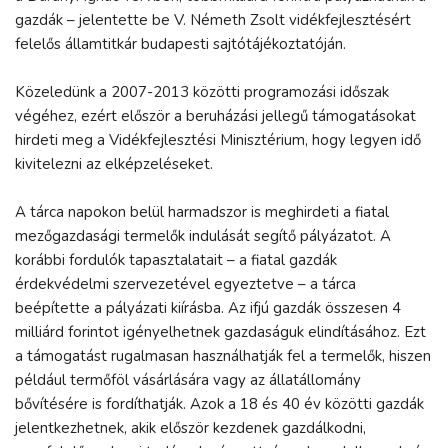
gazdák – jelentette be V. Németh Zsolt vidékfejlesztésért
felelős államtitkár budapesti sajtótájékoztatóján.
Közeledünk a 2007-2013 közötti programozási időszak
végéhez, ezért először a beruházási jellegű támogatásokat
hirdeti meg a Vidékfejlesztési Minisztérium, hogy legyen idő
kivitelezni az elképzeléseket.
A tárca napokon belül harmadszor is meghirdeti a fiatal
mezőgazdasági termelők indulását segítő pályázatot. A
korábbi fordulók tapasztalatait – a fiatal gazdák
érdekvédelmi szervezetével egyeztetve – a tárca
beépítette a pályázati kiírásba. Az ifjú gazdák összesen 4
milliárd forintot igényelhetnek gazdaságuk elindításához. Ezt
a támogatást rugalmasan használhatják fel a termelők, hiszen
például termőföl vásárlására vagy az állatállomány
bővítésére is fordíthatják. Azok a 18 és 40 év közötti gazdák
jelentkezhetnek, akik először kezdenek gazdálkodni,