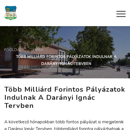
FŐOLDAL
HÍREK
TÖBB MILLIÁRD FORINTOS PÁLYÁZATOK INDULNAK A
DARÁNYI IGNÁC TERVBEN
Több Milliárd Forintos Pályázatok
Indulnak A Darányi Ignác
Tervben
A következő hónapokban több fontos pályázat is megjelenik
a Darányi Ignác Tervben, többmilliárd forintra pályázhatnak a