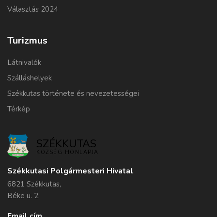
Választás 2024
Turizmus
Látnivalók
Szálláshelyek
Székkutas története és nevezetességei
Térkép
SZÉKKUTAS
KÖZSÉG HONLAPJA
Székkutasi Polgármesteri Hivatal
6821 Székkutas,
Béke u. 2.
Email cím