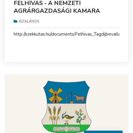
FELHÍVÁS - A NEMZETI
AGRÁRGAZDASÁGI KAMARA
TAGJAI RÉSZÉRE
ÁLTALÁNOS
http://szekkutas.hu/documents/Felhivas_Tagdijbevallas.pdf