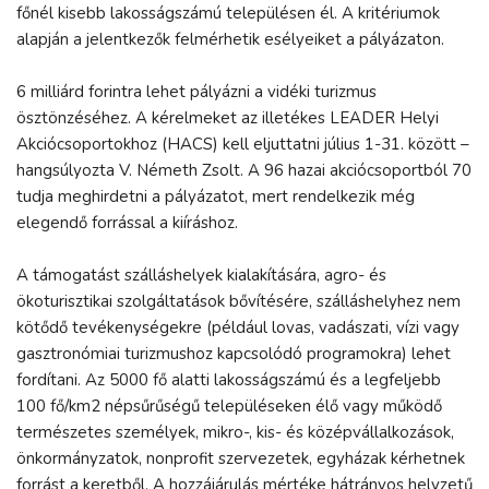
főnél kisebb lakosságszámú településen él. A kritériumok
alapján a jelentkezők felmérhetik esélyeiket a pályázaton.
6 milliárd forintra lehet pályázni a vidéki turizmus
ösztönzéséhez. A kérelmeket az illetékes LEADER Helyi
Akciócsoportokhoz (HACS) kell eljuttatni július 1-31. között –
hangsúlyozta V. Németh Zsolt. A 96 hazai akciócsoportból 70
tudja meghirdetni a pályázatot, mert rendelkezik még
elegendő forrással a kiíráshoz.
A támogatást szálláshelyek kialakítására, agro- és
ökoturisztikai szolgáltatások bővítésére, szálláshelyhez nem
kötődő tevékenységekre (például lovas, vadászati, vízi vagy
gasztronómiai turizmushoz kapcsolódó programokra) lehet
fordítani. Az 5000 fő alatti lakosságszámú és a legfeljebb
100 fő/km2 népsűrűségű településeken élő vagy működő
természetes személyek, mikro-, kis- és középvállalkozások,
önkormányzatok, nonprofit szervezetek, egyházak kérhetnek
forrást a keretből. A hozzájárulás mértéke hátrányos helyzetű