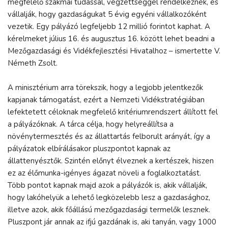
megfelelő szakmai tudással, végzettséggel rendelkeznek, és
vállalják, hogy gazdaságukat 5 évig egyéni vállalkozóként
vezetik. Egy pályázó legfeljebb 12 millió forintot kaphat. A
kérelmeket július 16. és augusztus 16. között lehet beadni a
Mezőgazdasági és Vidékfejlesztési Hivatalhoz – ismertette V.
Németh Zsolt.
A minisztérium arra törekszik, hogy a legjobb jelentkezők
kapjanak támogatást, ezért a Nemzeti Vidékstratégiában
lefektetett céloknak megfelelő kritériumrendszert állított fel
a pályázóknak. A tárca célja, hogy helyreállítsa a
növénytermesztés és az állattartás felborult arányát, így a
pályázatok elbírálásakor pluszpontot kapnak az
állattenyésztők. Szintén előnyt élveznek a kertészek, hiszen
ez az élőmunka-igényes ágazat növeli a foglalkoztatást.
Több pontot kapnak majd azok a pályázók is, akik vállalják,
hogy lakóhelyük a lehető legközelebb lesz a gazdasághoz,
illetve azok, akik főállású mezőgazdasági termelők lesznek.
Pluszpont jár annak az ifjú gazdának is, aki tanyán, vagy 1000