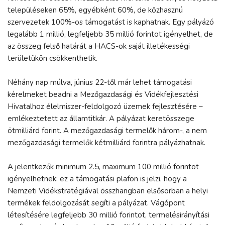
településeken 65%, egyébként 60%, de közhasznú
szervezetek 100%-os támogatást is kaphatnak. Egy pályázó
legalább 1 millió, legfeljebb 35 millió forintot igényelhet, de
az összeg felső határát a HACS-ok saját illetékességi
területükön csökkenthetik.
Néhány nap múlva, június 22-től már lehet támogatási
kérelmeket beadni a Mezőgazdasági és Vidékfejlesztési
Hivatalhoz élelmiszer-feldolgozó üzemek fejlesztésére –
emlékeztetett az államtitkár. A pályázat keretösszege
ötmilliárd forint. A mezőgazdasági termelők három-, a nem
mezőgazdasági termelők kétmilliárd forintra pályázhatnak.
A jelentkezők minimum 2.5, maximum 100 millió forintot
igényelhetnek; ez a támogatási plafon is jelzi, hogy a
Nemzeti Vidékstratégiával összhangban elsősorban a helyi
termékek feldolgozását segíti a pályázat. Vágópont
létesítésére legfeljebb 30 millió forintot, termelésirányítási