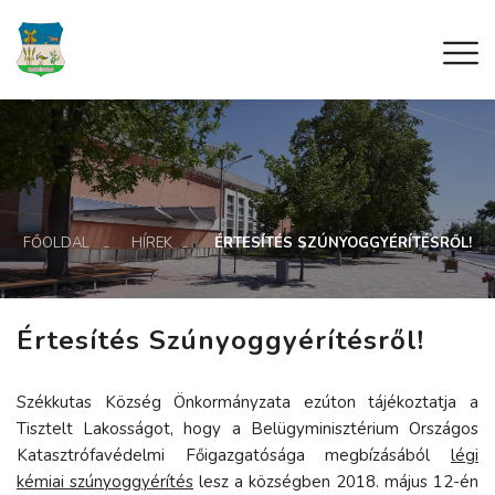
FŐOLDAL
HÍREK
ÉRTESÍTÉS SZÚNYOGGYÉRÍTÉSRŐL!
Értesítés Szúnyoggyérítésről!
Székkutas Község Önkormányzata ezúton tájékoztatja a
Tisztelt Lakosságot, hogy a Belügyminisztérium Országos
Katasztrófavédelmi Főigazgatósága megbízásából
légi
kémiai szúnyoggyérítés
lesz a községben 2018. május 12-én