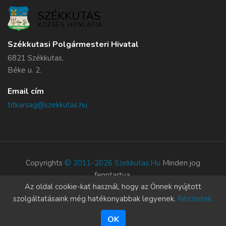
SZÉKKUTAS
KÖZSÉG HONLAPJA
Székkutasi Polgármesteri Hivatal
6821 Székkutas,
Béke u. 2.
Email cím
titkarsag@szekkutas.hu
Copyrights
© 2011-2026 Szekkutas.hu
Minden jog
fenntartva.
Az oldal cookie-kat használ, hogy az Önnek nyújtott
Süti szabályzat
szolgáltatásaink még hatékonyabbak legyenek.
Részletek.
OK