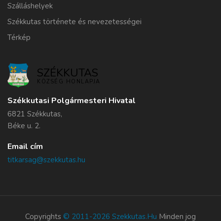
Szálláshelyek
Székkutas története és nevezetességei
Térkép
SZÉKKUTAS
KÖZSÉG HONLAPJA
Székkutasi Polgármesteri Hivatal
6821 Székkutas,
Béke u. 2.
Email cím
titkarsag@szekkutas.hu
Copyrights
© 2011-2026 Szekkutas.hu
Minden jog