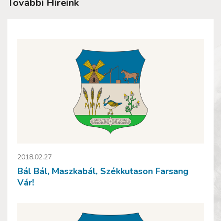
További Híreink
2018.02.27
Bál Bál, Maszkabál, Székkutason Farsang
Vár!