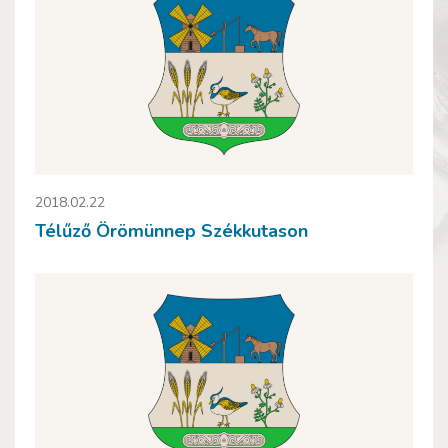
2018.02.22
Télűző Örömünnep Székkutason