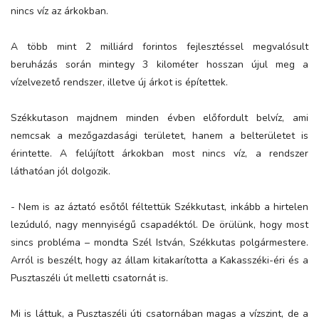
nincs víz az árkokban.
A több mint 2 milliárd forintos fejlesztéssel megvalósult
beruházás során mintegy 3 kilométer hosszan újul meg a
vízelvezető rendszer, illetve új árkot is építettek.
Székkutason majdnem minden évben előfordult belvíz, ami
nemcsak a mezőgazdasági területet, hanem a belterületet is
érintette. A felújított árkokban most nincs víz, a rendszer
láthatóan jól dolgozik.
- Nem is az áztató esőtől féltettük Székkutast, inkább a hirtelen
lezúduló, nagy mennyiségű csapadéktól. De örülünk, hogy most
sincs probléma – mondta Szél István, Székkutas polgármestere.
Arról is beszélt, hogy az állam kitakarította a Kakasszéki-éri és a
Pusztaszéli út melletti csatornát is.
Mi is láttuk, a Pusztaszéli úti csatornában magas a vízszint, de a