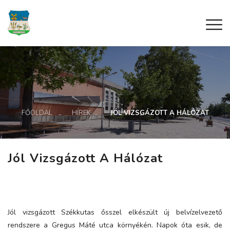
FŐOLDAL
HÍREK
JÓL VIZSGÁZOTT A HÁLÓZAT
Jól Vizsgázott A Hálózat
Jól vizsgázott Székkutas ősszel elkészült új belvízelvezető
rendszere a Gregus Máté utca környékén. Napok óta esik, de