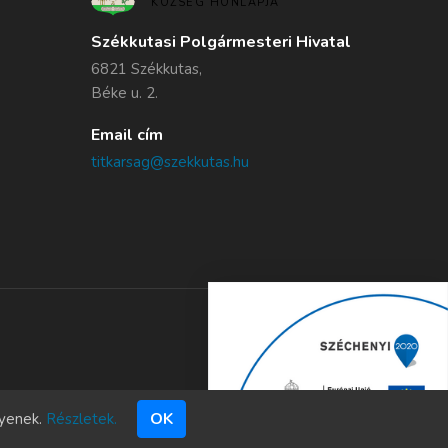
KÖZSÉG HONLAPJA
Székkutasi Polgármesteri Hivatal
6821 Székkutas,
Béke u. 2.
Email cím
titkarsag@szekkutas.hu
OK
gyenek.
Részletek.