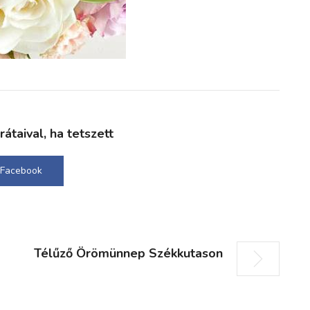
taival, ha tetszett
Facebook
Télűző Örömünnep Székkutason