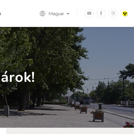
s
Magyar
árok!