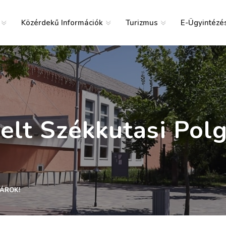
Közérdekű Információk
Turizmus
E-Ügyintézé
g
telt Székkutasi Polg
GÁROK!