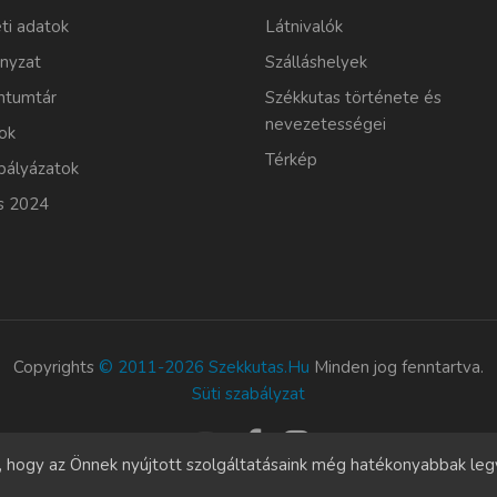
ti adatok
Látnivalók
nyzat
Szálláshelyek
tumtár
Székkutas története és
nevezetességei
ok
Térkép
pályázatok
s 2024
Copyrights
© 2011-2026 Szekkutas.hu
Minden jog fenntartva.
Süti szabályzat
l, hogy az Önnek nyújtott szolgáltatásaink még hatékonyabbak le