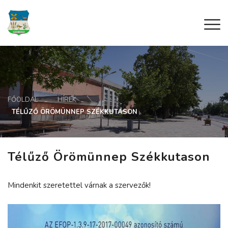
FŐOLDAL
HÍREK
TÉLŰZŐ ÖRÖMÜNNEP SZÉKKUTASON
Télűző Örömünnep Székkutason
Mindenkit szeretettel várnak a szervezők!