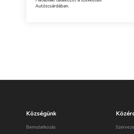
Autóscsárdában.
Községünk
Közér
Bemutatkozás
Szerveze