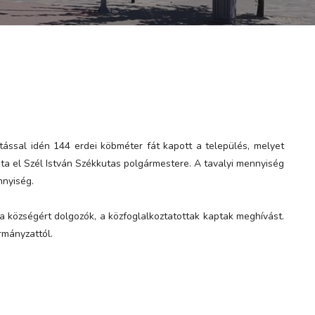
ással idén 144 erdei köbméter fát kapott a település, melyet
ta el Szél István Székkutas polgármestere. A tavalyi mennyiség
nnyiség.
 a községért dolgozók, a közfoglalkoztatottak kaptak meghívást.
rmányzattól.