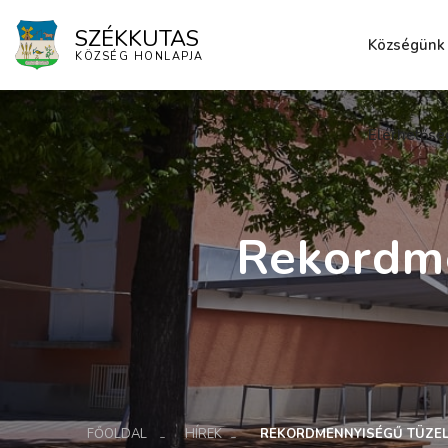
SZÉKKUTAS
Községünk
KÖZSÉG HONLAPJA
Elérhetősé
Rekordme
FŐOLDAL
HÍREK
REKORDMENNYISÉGŰ TÜZEL