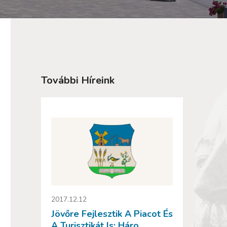
További Híreink
2017.12.12
Jövőre Fejlesztik A Piacot És
A Turisztikát Is: Háro...