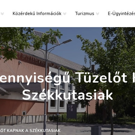
Közérdekű Információk
Turizmus
E-Ügyintézé
g
nnyiségű Tüzelőt
Székkutasiak
ŐT KAPNAK A SZÉKKUTASIAK