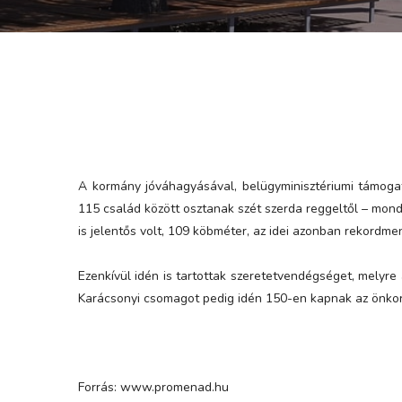
A kormány jóváhagyásával, belügyminisztériumi támogat
115 család között osztanak szét szerda reggeltől – mond
is jelentős volt, 109 köbméter, az idei azonban rekordme
Ezenkívül idén is tartottak szeretetvendégséget, melyre
Karácsonyi csomagot pedig idén 150-en kapnak az önko
Forrás: www.promenad.hu