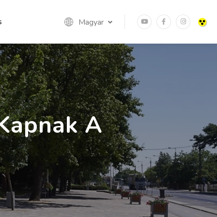
s
Magyar
 Kapnak A