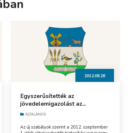
ában
2012.08.28
Egyszerűsítették az
jövedelemigazolást az...
ÁLTALÁNOS
Az új szabályok szerint a 2012. szeptember
1-jétől elhelyezkedők biztosítási jogviszony