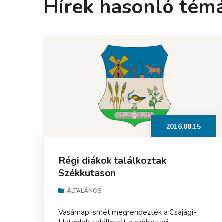
Hírek hasonló tém
2016.08.15
Régi diákok találkoztak
Székkutason
ÁLTALÁNOS
Vasárnap ismét megrendezték a Csajági-
Hatablaki találkozót a székkutasi