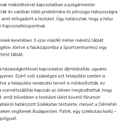
nának működésével kapcsolatban a polgármester
sgálták és valóban több problémára és pénzügyi hiányosságra
 amit elfogadott a testület. Úgy határoztak, hogy a helyi
yi Kapcsolatközpontnak.
. Ennek keretében 3-szor másfél méter méretű táblát
égébe, illetve a faluközpontba a Sportcentrumhoz egy
tető táblát.
 házasságkötéssel kapcsolatos díjmódosítás, ugyanis
yenes. Ezért volt szükséges ezt települési szinten is
letve a települési rendezési tervet is módosították, ez
 a szemétszállítás kapcsán az ülésen megtudhattuk, hogy
tet, erről bővebben a testületi ülést követő fórumon
gatásról határozott Székkutas testülete, melyet a Démétér
eken segítenek Budapesten. Patrik, egy székkutasi kisfiú –
gyógyult.