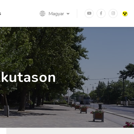
s
Magyar
kkutason