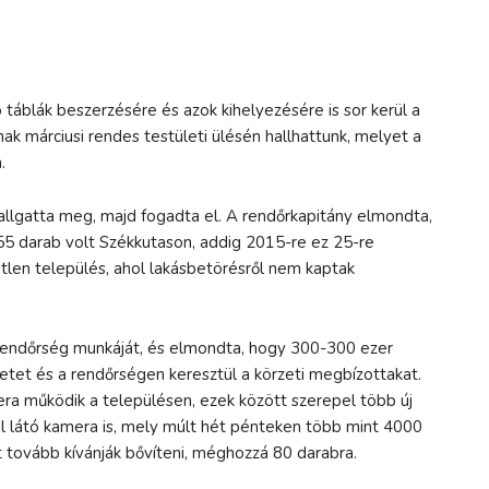
 táblák beszerzésére és azok kihelyezésére is sor kerül a
k márciusi rendes testületi ülésén hallhattunk, melyet a
.
allgatta meg, majd fogadta el. A rendőrkapitány elmondta,
 darab volt Székkutason, addig 2015-re ez 25-re
etlen település, ahol lakásbetörésről nem kaptak
endőrség munkáját, és elmondta, hogy 300-300 ezer
letet és a rendőrségen keresztül a körzeti megbízottakat.
era működik a településen, ezek között szerepel több új
al látó kamera is, mely múlt hét pénteken több mint 4000
 tovább kívánják bővíteni, méghozzá 80 darabra.