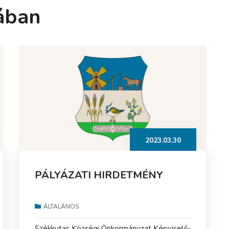
ában
2023.03.30
PÁLYÁZATI HIRDETMÉNY
ÁLTALÁNOS
Székkutas Községi Önkormányzat Képviselő-