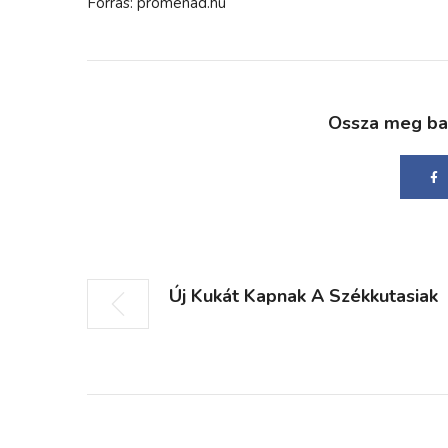
Forrás: promenad.hu
Ossza meg bará
Új Kukát Kapnak A Székkutasiak