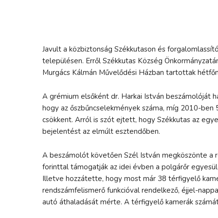
Javult a közbiztonság Székkutason és forgalomlassító
településen. Erről Székkutas Község Önkormányzatána
Murgács Kálmán Művelődési Házban tartottak hétfőn
A grémium elsőként dr. Harkai István beszámolóját h
hogy az őszbűncselekmények száma, míg 2010-ben 55
csökkent. Arról is szót ejtett, hogy Székkutas az egy
bejelentést az elmúlt esztendőben.
A beszámolót követően Szél István megköszönte a r
forinttal támogatják az idei évben a polgárőr egyesü
Illetve hozzátette, hogy most már 38 térfigyelő kam
rendszámfelismerő funkcióval rendelkező, éjjel-napp
autó áthaladását mérte. A térfigyelő kamerák számát