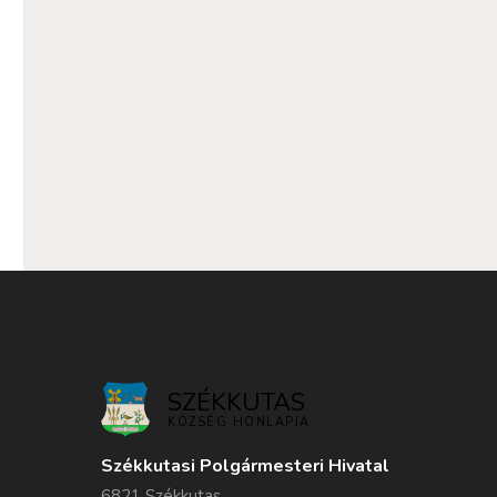
SZÉKKUTAS
KÖZSÉG HONLAPJA
Székkutasi Polgármesteri Hivatal
6821 Székkutas,