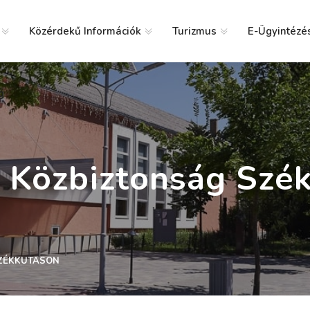
Közérdekű Információk
Turizmus
E-Ügyintézé
g
A Közbiztonság Szé
SZÉKKUTASON