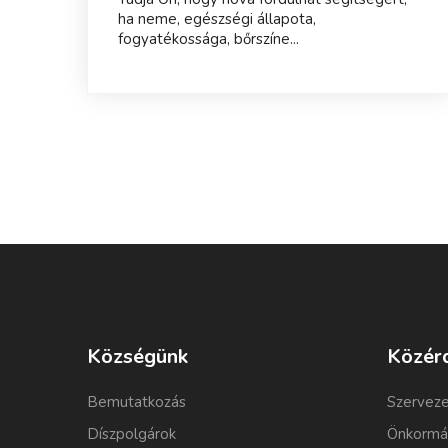
ha neme, egészségi állapota,
fogyatékossága, bőrszíne...
Községünk
Közér
Bemutatkozás
Szerveze
Díszpolgárok
Önkormá