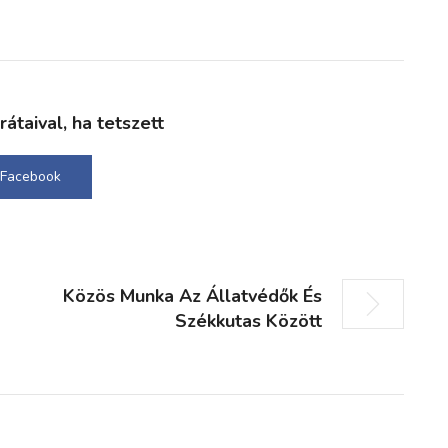
taival, ha tetszett
Facebook
Közös Munka Az Állatvédők És
Székkutas Között