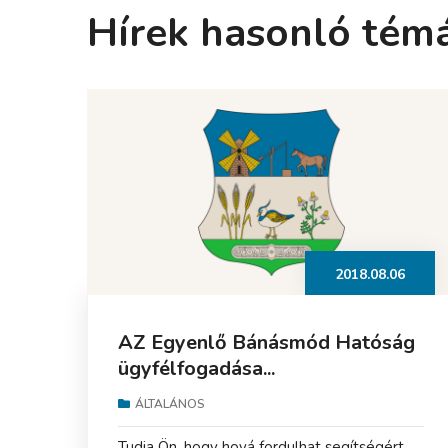
Hírek hasonló tém
2018.08.06
AZ Egyenlő Bánásmód Hatóság
ügyfélfogadása...
ÁLTALÁNOS
Tudja Ön, hogy hová fordulhat segítségért,