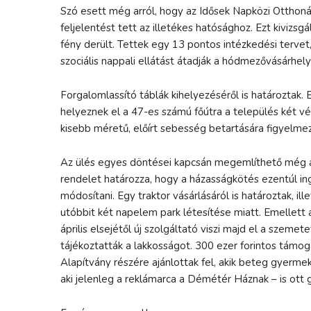
Szó esett még arról, hogy az Idősek Napközi Ottho
feljelentést tett az illetékes hatósághoz. Ezt kiviz
fény derült. Tettek egy 13 pontos intézkedési tervet,
szociális nappali ellátást átadják a hódmezővásárhel
Forgalomlassító táblák kihelyezéséről is határoztak
helyeznek el a 47-es számú főútra a település két v
kisebb méretű, előírt sebesség betartására figyelmez
Az ülés egyes döntései kapcsán megemlíthető még a
rendelet határozza, hogy a házasságkötés ezentúl ing
módosítani. Egy traktor vásárlásáról is határoztak, il
utóbbit két napelem park létesítése miatt. Emellett
április elsejétől új szolgáltató viszi majd el a szeme
tájékoztatták a lakkosságot. 300 ezer forintos támo
Alapítvány részére ajánlottak fel, akik beteg gyermek
aki jelenleg a reklámarca a Démétér Háznak – is ott 