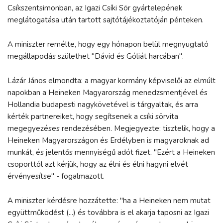
Csíkszentsimonban, az Igazi Csíki Sör gyártelepének
meglátogatása után tartott sajtótájékoztatóján pénteken.
A miniszter remélte, hogy egy hónapon belül megnyugtató
megállapodás születhet "Dávid és Góliát harcában".
Lázár János elmondta: a magyar kormány képviselői az elmúlt
napokban a Heineken Magyarország menedzsmentjével és
Hollandia budapesti nagykövetével is tárgyaltak, és arra
kérték partnereiket, hogy segítsenek a csíki sörvita
megegyezéses rendezésében. Megjegyezte: tisztelik, hogy a
Heineken Magyarországon és Erdélyben is magyaroknak ad
munkát, és jelentős mennyiségű adót fizet. "Ezért a Heineken
csoporttól azt kérjük, hogy az élni és élni hagyni elvét
érvényesítse" - fogalmazott.
A miniszter kérdésre hozzátette: "ha a Heineken nem mutat
együttműködést (...) és továbbra is el akarja taposni az Igazi