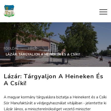
FŐOLDAL
HÍREK
LÁZÁR: TÁRGYALJON A HEINEKEN ÉS A CSÍKI!
Lázár: Tárgyaljon A Heineken És
A Csíki!
A magyar kormány tárgyalásra biztatja a Heinekent és a Csíki
Sör Manufaktúrát a védjegyhasználat vitájában - jelentette ki
Lázár János, a miniszterelnökséget vezető miniszter