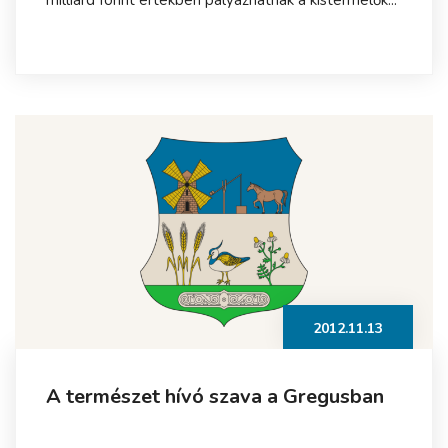
milliárd forint értékben pályázhatnak a kistermelők...
2012.11.13
A természet hívó szava a Gregusban