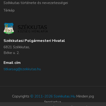
Székkutas története és nevezetességei
Térkép
SZÉKKUTAS
KÖZSÉG HONLAPJA
Székkutasi Polgármesteri Hivatal
6821 Székkutas,
Béke u. 2.
Email cím
titkarsag@szekkutas.hu
Copyrights
© 2011-2026 Szekkutas.hu
Minden jog
fenntartva.