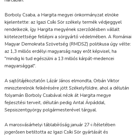
Borboly Csaba, a Hargita megyei önkormányzat elnöke
kijelentette: az Igazi Csíki Sör székely termék védjeggyel
rendelkezik, így Hargita megyének szerződésben vállalt
kötelezettsége fellépni a sörgyártó védelmében. A Romániai
Magyar Demokrata Szövetség (RMDSZ) politikusa úgy vélte:
az 1,3 milliós erdélyi magyarság nagy erőt képvisel, ha
"mindig ki tud egészülni a 13 milliós kárpát-medencei
magyarsággal".
A sajtótájékoztatón Lázár János elmondta, Orbán Viktor
miniszterelnök felkérésére jött Székelyföldre, ahol a délután
folyamán Borboly Csabával nézik át Hargita megye
fejlesztési terveit, délután pedig Antal Árpáddal,
Sepsiszentgyörgy polgármesterével tárgyal.
A marosvásárhelyi táblabíróság január 27-i ítéletében
jogerősen betiltotta az Igazi Csíki Sör gyártását és