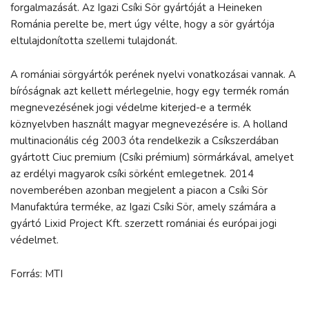
forgalmazását. Az Igazi Csíki Sör gyártóját a Heineken
Románia perelte be, mert úgy vélte, hogy a sör gyártója
eltulajdonította szellemi tulajdonát.
A romániai sörgyártók perének nyelvi vonatkozásai vannak. A
bíróságnak azt kellett mérlegelnie, hogy egy termék román
megnevezésének jogi védelme kiterjed-e a termék
köznyelvben használt magyar megnevezésére is. A holland
multinacionális cég 2003 óta rendelkezik a Csíkszerdában
gyártott Ciuc premium (Csíki prémium) sörmárkával, amelyet
az erdélyi magyarok csíki sörként emlegetnek. 2014
novemberében azonban megjelent a piacon a Csíki Sör
Manufaktúra terméke, az Igazi Csíki Sör, amely számára a
gyártó Lixid Project Kft. szerzett romániai és európai jogi
védelmet.
Forrás: MTI