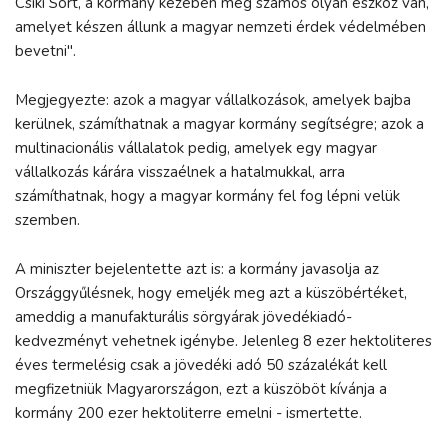
Csíki Sört, a kormány kezében még számos olyan eszköz van,
amelyet készen állunk a magyar nemzeti érdek védelmében
bevetni".
Megjegyezte: azok a magyar vállalkozások, amelyek bajba
kerülnek, számíthatnak a magyar kormány segítségre; azok a
multinacionális vállalatok pedig, amelyek egy magyar
vállalkozás kárára visszaélnek a hatalmukkal, arra
számíthatnak, hogy a magyar kormány fel fog lépni velük
szemben.
A miniszter bejelentette azt is: a kormány javasolja az
Országgyűlésnek, hogy emeljék meg azt a küszöbértéket,
ameddig a manufakturális sörgyárak jövedékiadó-
kedvezményt vehetnek igénybe. Jelenleg 8 ezer hektoliteres
éves termelésig csak a jövedéki adó 50 százalékát kell
megfizetniük Magyarországon, ezt a küszöböt kívánja a
kormány 200 ezer hektoliterre emelni - ismertette.