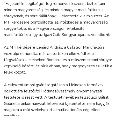
"Ez jelentős segítséget fog reményeink szerint biztosítani
minden magyarországi és minden magyar manufakturális
sörgyárnak, és sörelőállítónak" - jelentette ki a miniszter. Az
MTI kérdésére pontosította: az intézkedés a magyarországi
sörgyártókra, és a Magyarországon értékesítő
manufaktúrákra, így az Igazi Csíki Sör gyártójára is vonatkozik.
Az MTI kérdésére Lénárd András, a Csíki Sör Manufaktúra
vezetője elmondta: már csütörtökön elkezdődtek a
tárgyalások a Heineken Románia és a csíkszentsimoni sörgyár
képviselői között, és bízik abban, hogy megegyezés születik a
felek között.
A csíkszentsimoni gyárlátogatáson a Heineken termékek
bojkottjára felszólító Hódmezővásárhely önkormányzati
testülete is részt vett. A testület nevében felszólaló Bálint
Gabriella önkormányzati képviselő kijelentette: nem hagyják
magukra a csíki székelyeket a multinacionális cég elleni
harcában.