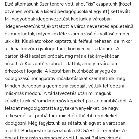
Első állomásunk Szentendre volt, ahol ”kis” csapatunk (közel
ötvenen voltunk a kísérő pedagógusokkal együtt) kettévált.
Mi, nagyobbak idegenvezetést kaptunk a városban.
Idegenvezetőnk tájékoztatott a város nevezetes épületeiről,
és megtudtuk, milyen sokféle származású és vallású ember
lakik itt. Kis sikátorokon kaptattunk felfelé nehezen, de mikor
a Duna-korzóra gyalogoltunk, könnyen vitt a lábunk. A
parton ki-ki kacsázni próbált, míg más a fák árnyékában
hűsölt. A Köszöntő-szobrot is láttuk, amely a városba
érkezőket fogadja. A képtárban különböző anyagú és
kidolgozású nonfiguratív műalkotásokat szemléltünk meg.
Minden darabban a geometria csodáját véltük felfedezni
más-más módon. A tárlatvezetés után mi magunk
készítettünk háromdimenziós képeket puzzle darabkákból. A
feladat megdolgoztatta agytekervényeinket, de nagy
lelkesedéssel próbáltunk minél élethűebb remekeket
kidolgozni. Még fagyiztunk és sétáltunk egyet a városban,
mielőtt Budapestre buszoztunk a KOGART étterembe. Az
épület teraszán szerencsénk volt Havasi Balázs virtuóz