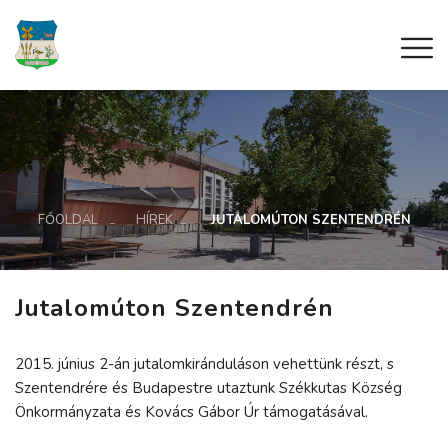
FŐOLDAL
HÍREK
JUTALOMÚTON SZENTENDRÉN
Jutalomúton Szentendrén
2015. június 2-án jutalomkiránduláson vehettünk részt, s
Szentendrére és Budapestre utaztunk Székkutas Község
Önkormányzata és Kovács Gábor Úr támogatásával.