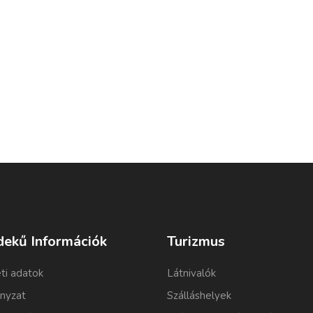
dekű Információk
Turizmus
ti adatok
Látnivalók
nyzat
Szálláshelyek