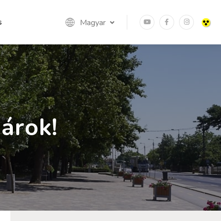
s
Magyar
árok!