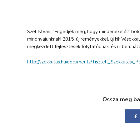
Szél István: "Engedjék meg, hogy mindenekelőtt bol
mindnyájunknak! 2015. új reményekkel, új kihívásokka
megkezdett fejlesztések folytatódnak, és új beruházá
http://szekkutas.hu/documents/Tisztelt_Szekkutasi_Po
Ossza meg bará