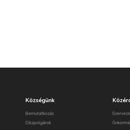
Községünk
Közér
Bemutatkozás
Szerveze
Díszpolgárok
Önkormá