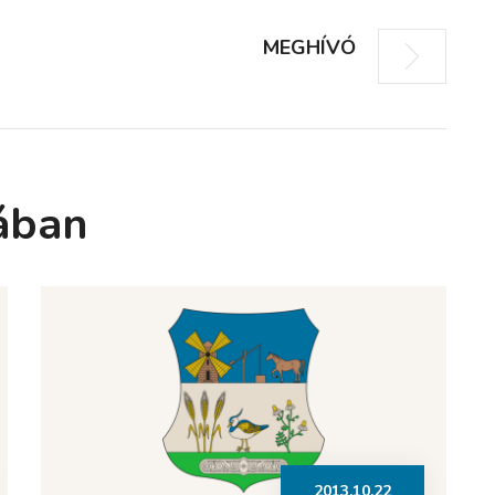
MEGHÍVÓ
ában
2013.10.22