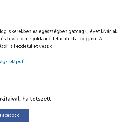
dog, sikerekben és egészségben gazdag új évet kívánjak
l és további megoldandó feladatokkal fog járni. A
sok is kezdetüket veszik."
lgarok!.pdf
taival, ha tetszett
Facebook