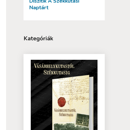
Díszítik A Székkutasi
Naptárt
Kategóriák