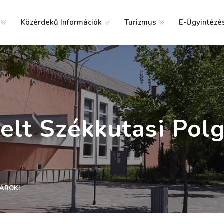
Közérdekű Információk
Turizmus
E-Ügyintézé
g
telt Székkutasi Polg
GÁROK!