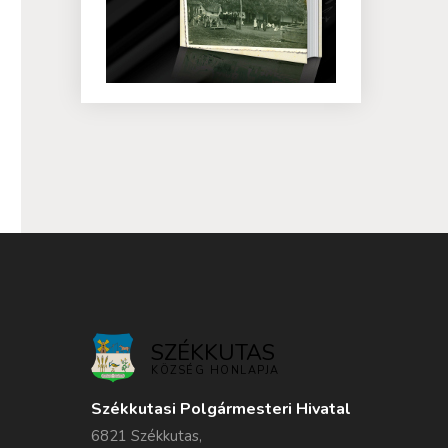
SZÉKKUTAS
KÖZSÉG HONLAPJA
Székkutasi Polgármesteri Hivatal
6821 Székkutas,