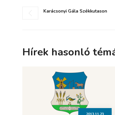
Karácsonyi Gála Székkutason
Hírek hasonló tém
2013.11.23