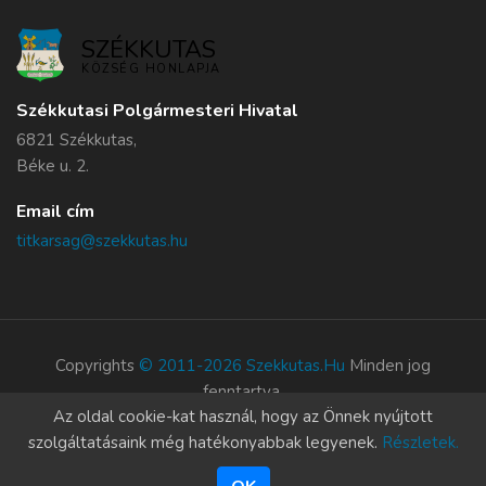
SZÉKKUTAS
KÖZSÉG HONLAPJA
Székkutasi Polgármesteri Hivatal
6821 Székkutas,
Béke u. 2.
Email cím
titkarsag@szekkutas.hu
Copyrights
© 2011-2026 Szekkutas.hu
Minden jog
fenntartva.
Az oldal cookie-kat használ, hogy az Önnek nyújtott
Süti szabályzat
szolgáltatásaink még hatékonyabbak legyenek.
Részletek.