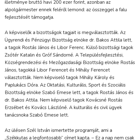
illetménye bruttó havi 200 ezer forint, azonban az
alpolgármester ennek feléről lemond: az összeggel a falu
fejlesztését támogatja.
A képviselők a bizottságok tagjait is megválasztották. Az
Ügyrendi és Pénzügyi Bizottság elnöke dr. Bakos Attila lett,
a tagok Rostás János és Libor Ferenc. Külső bizottsági tagok
Zsótér Katalin és Gróf Sándorné. A Településfejlesztési,
Községrendezési és Mezőgazdasági Bizottság elnöke Rostás
János, tagokká Libor Ferencet és Mihály Ferencet
választották. Nem képviselő tagok Mihály Károly és
Paplukács Dóra. Az Oktatási, Kulturális, Sport és Szociális
Bizottság elnöke Szabó Emese lett, a tagok Rostás János és
dr. Bakos Attila. Nem képviselő tagok Kovácsné Rostás
Erzsébet és Kovács Lászlóné. A kulturális és civil ügyek
tanácsnoka Szabó Emese lett.
Az ülésen Szél István ismertette programját, ami a
„Székkutas a legfontosabb” címet kapta. – Ez a nap nem csak