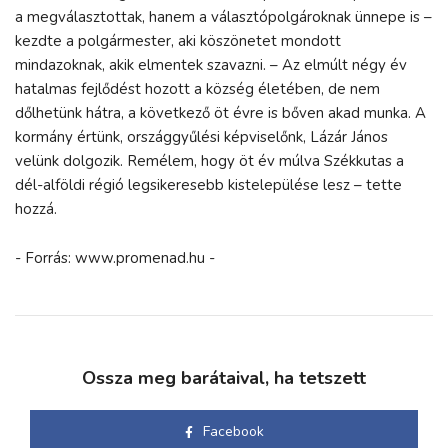
a megválasztottak, hanem a választópolgároknak ünnepe is –
kezdte a polgármester, aki köszönetet mondott
mindazoknak, akik elmentek szavazni. – Az elmúlt négy év
hatalmas fejlődést hozott a község életében, de nem
dőlhetünk hátra, a következő öt évre is bőven akad munka. A
kormány értünk, országgyűlési képviselőnk, Lázár János
velünk dolgozik. Remélem, hogy öt év múlva Székkutas a
dél-alföldi régió legsikeresebb kistelepülése lesz – tette
hozzá.
- Forrás: www.promenad.hu -
Ossza meg barátaival, ha tetszett
Facebook