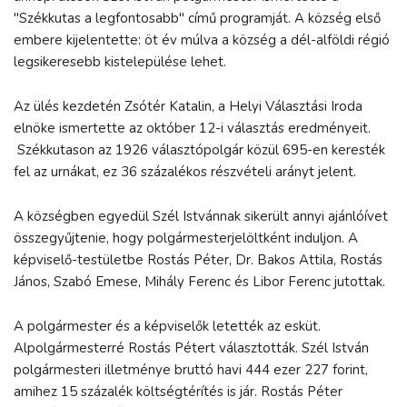
"Székkutas a legfontosabb" című programját. A község első
embere kijelentette: öt év múlva a község a dél-alföldi régió
legsikeresebb kistelepülése lehet.
Az ülés kezdetén Zsótér Katalin, a Helyi Választási Iroda
elnöke ismertette az október 12-i választás eredményeit.
Székkutason az 1926 választópolgár közül 695-en keresték
fel az urnákat, ez 36 százalékos részvételi arányt jelent.
A községben egyedül Szél Istvánnak sikerült annyi ajánlóívet
összegyűjtenie, hogy polgármesterjelöltként induljon. A
képviselő-testületbe Rostás Péter, Dr. Bakos Attila, Rostás
János, Szabó Emese, Mihály Ferenc és Libor Ferenc jutottak.
A polgármester és a képviselők letették az esküt.
Alpolgármesterré Rostás Pétert választották. Szél István
polgármesteri illetménye bruttó havi 444 ezer 227 forint,
amihez 15 százalék költségtérítés is jár. Rostás Péter