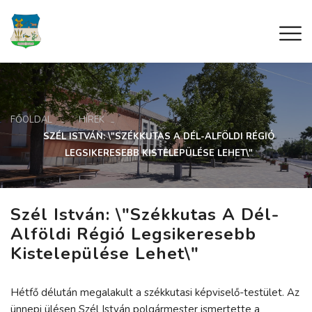
FŐOLDAL
HÍREK
SZÉL ISTVÁN: \"SZÉKKUTAS A DÉL-ALFÖLDI RÉGIÓ
LEGSIKERESEBB KISTELEPÜLÉSE LEHET\"
Szél István: \"Székkutas A Dél-
Alföldi Régió Legsikeresebb
Kistelepülése Lehet\"
Hétfő délután megalakult a székkutasi képviselő-testület. Az
ünnepi ülésen Szél István polgármester ismertette a