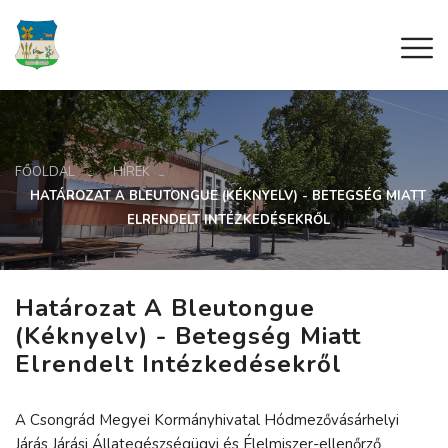
FŐOLDAL
HÍREK
HATÁROZAT A BLEUTONGUE (KÉKNYELV) - BETEGSÉG MIATT
ELRENDELT INTÉZKEDÉSEKRŐL
Határozat A Bleutongue
(kéknyelv) - Betegség Miatt
Elrendelt Intézkedésekről
A Csongrád Megyei Kormányhivatal Hódmezővásárhelyi
Járás Járási Állategészségügyi és Élelmiszer-ellenőrző