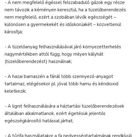
- A nem megfelelő égéssel felszabaduló gázok egy része
nem távozik a kéményen keresztül, ha a tüzelőberendezés
nem megfelelő, ezért a szobában lévők egészségét –
különösen a gyermekekét és időskorúakét – közvetlenül
károsítja;
- A tüzelőanyag felhasználásával járó környezetterhelés
nagymértékben attól függ, hogy milyen kályhát
(tüzelőberendezést) használnak;
- A hazai barnaszén a fánál több szennyező-anyagot
tartalmaz, elégésekor pl. jóval több hamu és kéndioxid
keletkezik;
- A lignit felhasználására a háztartási tüzelőberendezések
általában alkalmatlanok, ezért égetésük jelentős
egészségkárosító hatással járhat;
- A tűzifa használatakor a fa nedvességtartalmának rendkívüli