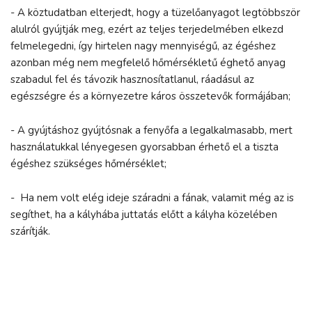
- A köztudatban elterjedt, hogy a tüzelőanyagot legtöbbször
alulról gyújtják meg, ezért az teljes terjedelmében elkezd
felmelegedni, így hirtelen nagy mennyiségű, az égéshez
azonban még nem megfelelő hőmérsékletű éghető anyag
szabadul fel és távozik hasznosítatlanul, ráadásul az
egészségre és a környezetre káros összetevők formájában;
- A gyújtáshoz gyújtósnak a fenyőfa a legalkalmasabb, mert
használatukkal lényegesen gyorsabban érhető el a tiszta
égéshez szükséges hőmérséklet;
- Ha nem volt elég ideje száradni a fának, valamit még az is
segíthet, ha a kályhába juttatás előtt a kályha közelében
szárítják.