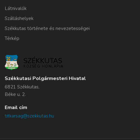
Látnivalók
Szálláshelyek
Székkutas története és nevezetességei
Térkép
SZÉKKUTAS
KÖZSÉG HONLAPJA
Székkutasi Polgármesteri Hivatal
6821 Székkutas,
Béke u. 2.
Email cím
titkarsag@szekkutas.hu