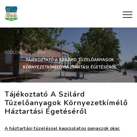
FŐOLDAL
HÍREK
TÁJÉKOZTATÓ A SZILÁRD TÜZELŐANYAGOK
KÖRNYEZETKÍMÉLŐ HÁZTARTÁSI ÉGETÉSÉRŐL
Tájékoztató A Szilárd
Tüzelőanyagok Környezetkímélő
Háztartási Égetéséről
A háztartási tüzeléssel kapcsolatos panaszok okai: