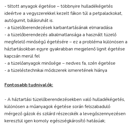
- tiltott anyagok égetése – többnyire hulladékégetés
ideértve a vegyszerekkel kezelt fákon túl a petpalackokat,
autógumit, bálásruhát is.
- a tüzelőberendezések karbantartásának elmaradása
- a tüzelőberendezés alkalmatlansága a használt tüzelő
megfelelő minőségű égetésére – ez a probléma különösen a
háztartásokban egyre gyakrabban megjelenő lignit égetése
kapcsán merül fel
- a tüzelőanyagok minősége – nedves fa, szén égetése
- a tüzeléstechnikai módszerek ismeretének hiánya
Fontosabb tudnivalók:
- A háztartási tüzelőberendezésekben való hulladékégetés,
különösen a műanyagok égetése során felszabaduló
mérgező gázok és szilárd részecskék a levegőszennyezésen
keresztül igen komoly egészségkárosító hatásúak;