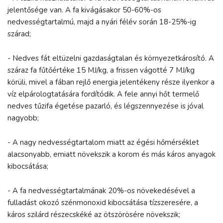
jelentősége van. A fa kivágásakor 50-60%-os
nedvességtartalmú, majd a nyári félév során 18-25%-ig
szárad;
- Nedves fát eltüzelni gazdaságtalan és környezetkárosító. A
száraz fa fűtőértéke 15 MJ/kg, a frissen vágotté 7 MJ/kg
körüli, mivel a fában rejlő energia jelentékeny része ilyenkor a
víz elpárologtatására fordítódik. A fele annyi hőt termelő
nedves tűzifa égetése pazarló, és légszennyezése is jóval
nagyobb;
- A nagy nedvességtartalom miatt az égési hőmérséklet
alacsonyabb, emiatt növekszik a korom és más káros anyagok
kibocsátása;
- A fa nedvességtartalmának 20%-os növekedésével a
fulladást okozó szénmonoxid kibocsátása tízszeresére, a
káros szilárd részecskéké az ötszörösére növekszik;