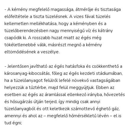
- A kémény megfelelő magassága, átmérője és tisztasága
előfeltétele a tiszta tüzelésnek. A vizes fával tüzelés
kellemetlen mellékhatása, hogy a kéményben és a
tüzelőberendezésben nagy mennyiségű víz és kátrány
csapódik ki. A rosszabb huzat miatt az égés még
tökéletlenebbé válik, másrészt megnő a kémény
eltömődésének a veszélye.
- Jelentősen javítható az égés hatásfoka és csökkenthető a
károsanyag-kibocsátás, főleg az égés kezdeti stádiumában,
ha a tüzelőanyagot felülről lefelé növekvő vastagságában
helyezzük a tűztérbe, majd felül meggyújtjuk. Ebben az
esetben az égés az áramlással ellenkező irányba, hővezetés
és hősugárzás útján terjed, így mindig csak annyi
tüzelőanyagból és ott keletkezik számottevő éghető gáz,
amennyi és ahol az – megfelelő hőmérsékletű lévén – el is
tud égni;