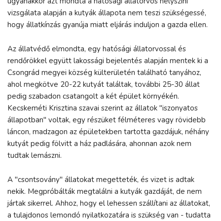
ugyanakkor azt mondta a hatósági állatorvos helyszíni
vizsgálata alapján a kutyák állapota nem teszi szükségessé,
hogy állatkínzás gyanúja miatt eljárás induljon a gazda ellen.
Az állatvédő elmondta, egy hatósági állatorvossal és
rendőrökkel együtt lakossági bejelentés alapján mentek ki a
Csongrád megyei község külterületén található tanyához,
ahol megkötve 20-22 kutyát találtak, további 25-30 állat
pedig szabadon csatangolt a két épület környékén.
Kecskeméti Krisztina szavai szerint az állatok "iszonyatos
állapotban" voltak, egy részüket félméteres vagy rövidebb
láncon, madzagon az épületekben tartotta gazdájuk, néhány
kutyát pedig fölvitt a ház padlására, ahonnan azok nem
tudtak lemászni.
A "csontsovány" állatokat megetteték, és vizet is adtak
nekik. Megpróbálták megtalálni a kutyák gazdáját, de nem
jártak sikerrel. Ahhoz, hogy el lehessen szállítani az állatokat,
a tulajdonos lemondó nyilatkozatára is szükség van - tudatta