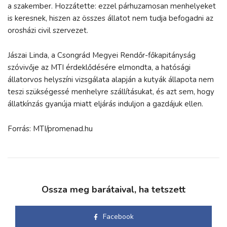
a szakember. Hozzátette: ezzel párhuzamosan menhelyeket
is keresnek, hiszen az összes állatot nem tudja befogadni az
orosházi civil szervezet.
Jászai Linda, a Csongrád Megyei Rendőr-főkapitányság
szóvivője az MTI érdeklődésére elmondta, a hatósági
állatorvos helyszíni vizsgálata alapján a kutyák állapota nem
teszi szükségessé menhelyre szállításukat, és azt sem, hogy
állatkínzás gyanúja miatt eljárás induljon a gazdájuk ellen.
Forrás: MTI/promenad.hu
Ossza meg barátaival, ha tetszett
Facebook