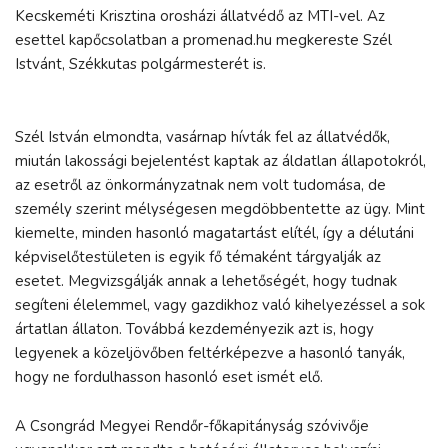
Kecskeméti Krisztina orosházi állatvédő az MTI-vel. Az
esettel kapőcsolatban a promenad.hu megkereste Szél
Istvánt, Székkutas polgármesterét is.
Szél István elmondta, vasárnap hívták fel az állatvédők,
miután lakossági bejelentést kaptak az áldatlan állapotokról,
az esetről az önkormányzatnak nem volt tudomása, de
személy szerint mélységesen megdöbbentette az ügy. Mint
kiemelte, minden hasonló magatartást elítél, így a délutáni
képviselőtestületen is egyik fő témaként tárgyalják az
esetet. Megvizsgálják annak a lehetőségét, hogy tudnak
segíteni élelemmel, vagy gazdikhoz való kihelyezéssel a sok
ártatlan állaton. Továbbá kezdeményezik azt is, hogy
legyenek a közeljövőben feltérképezve a hasonló tanyák,
hogy ne fordulhasson hasonló eset ismét elő.
A Csongrád Megyei Rendőr-főkapitányság szóvivője