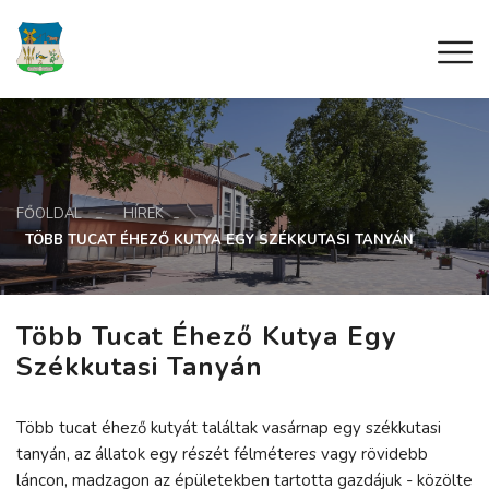
FŐOLDAL
HÍREK
TÖBB TUCAT ÉHEZŐ KUTYA EGY SZÉKKUTASI TANYÁN
Több Tucat Éhező Kutya Egy
Székkutasi Tanyán
Több tucat éhező kutyát találtak vasárnap egy székkutasi
tanyán, az állatok egy részét félméteres vagy rövidebb
láncon, madzagon az épületekben tartotta gazdájuk - közölte