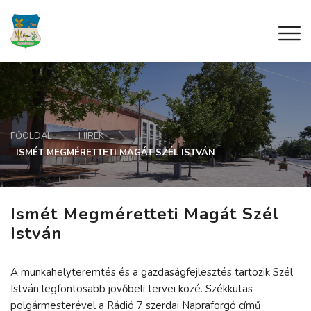
FŐOLDAL
HÍREK
ISMÉT MEGMÉRETTETI MAGÁT SZÉL ISTVÁN
Ismét Megméretteti Magát Szél
István
A munkahelyteremtés és a gazdaságfejlesztés tartozik Szél
István legfontosabb jövőbeli tervei közé. Székkutas
polgármesterével a Rádió 7 szerdai Napraforgó című