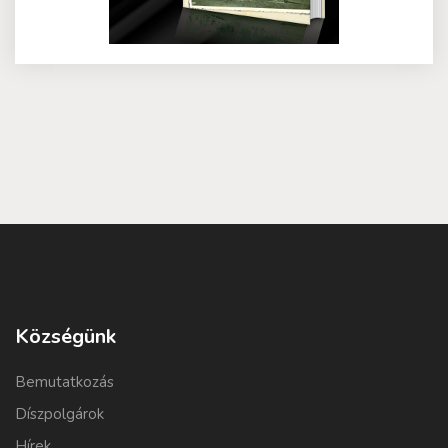
Községünk
Bemutatkozás
Díszpolgárok
Hírek