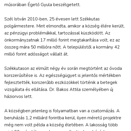
műsorában Égető Gyula beszélgetett.
Szél István 2010-ben, 25 évesen lett Székkutas
polgármestere. Mint elmondta, amikor a község élére került,
az pénzügyi problémákkal, tartozással küszködött. Az
önkormányzatnak 17 millió forint megtakarítása volt, ez az
összeg mára 50 millióra nőtt. A településtől a kormány 42
millió forint adósságot vállalt át.
Székkutason az elmúlt négy év során megtörtént az óvoda
korszerűsítése is. Az egészségügyet is jelentős mértékben
fejlesztették, korszerűbb eszközökkel történik a betegek
vizsgálata és ellátása. Dr. Bakos Attila személyében új
háziorvos lett.
A községben jelenleg is folyamatban van a csatornázás. A
beruházás 1,2 milliárd forintba kerül, ilyen méretű projektre
még nem volt példa a község életében. A lakosság több