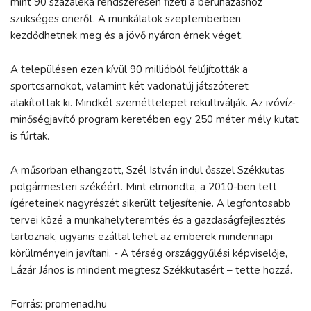
mint 90 százaléka rendszeresen fizeti a beruházáshoz
szükséges önerőt. A munkálatok szeptemberben
kezdődhetnek meg és a jövő nyáron érnek véget.
A településen ezen kívül 90 millióból felújították a
sportcsarnokot, valamint két vadonatúj játszóteret
alakítottak ki. Mindkét szeméttelepet rekultiválják. Az ivóvíz-
minőségjavító program keretében egy
250 méter
mély kutat
is fúrtak.
A műsorban elhangzott, Szél István indul ősszel Székkutas
polgármesteri székéért. Mint elmondta, a 2010-ben tett
ígéreteinek nagyrészét sikerült teljesítenie. A legfontosabb
tervei közé a munkahelyteremtés és a gazdaságfejlesztés
tartoznak, ugyanis ezáltal lehet az emberek mindennapi
körülményein javítani. - A térség országgyűlési képviselője,
Lázár János is mindent megtesz Székkutasért – tette hozzá.
Forrás: promenad.hu