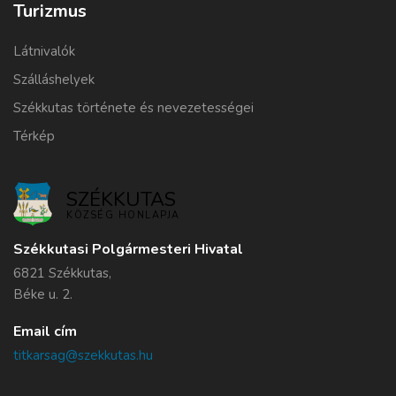
Turizmus
Látnivalók
Szálláshelyek
Székkutas története és nevezetességei
Térkép
SZÉKKUTAS
KÖZSÉG HONLAPJA
Székkutasi Polgármesteri Hivatal
6821 Székkutas,
Béke u. 2.
Email cím
titkarsag@szekkutas.hu