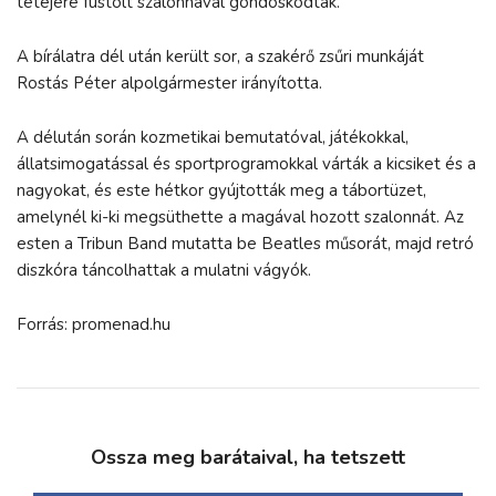
tetejére füstölt szalonnával gondoskodtak.
A bírálatra dél után került sor, a szakérő zsűri munkáját
Rostás Péter alpolgármester irányította.
A délután során kozmetikai bemutatóval, játékokkal,
állatsimogatással és sportprogramokkal várták a kicsiket és a
nagyokat, és este hétkor gyújtották meg a tábortüzet,
amelynél ki-ki megsüthette a magával hozott szalonnát. Az
esten a Tribun Band mutatta be Beatles műsorát, majd retró
diszkóra táncolhattak a mulatni vágyók.
Forrás: promenad.hu
Ossza meg barátaival, ha tetszett