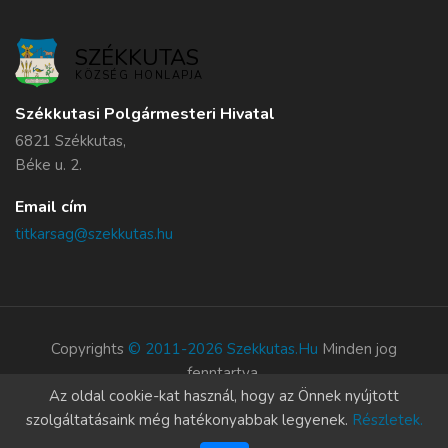
SZÉKKUTAS
KÖZSÉG HONLAPJA
Székkutasi Polgármesteri Hivatal
6821 Székkutas,
Béke u. 2.
Email cím
titkarsag@szekkutas.hu
Copyrights
© 2011-2026 Szekkutas.hu
Minden jog
fenntartva.
Az oldal cookie-kat használ, hogy az Önnek nyújtott
Süti szabályzat
szolgáltatásaink még hatékonyabbak legyenek.
Részletek.