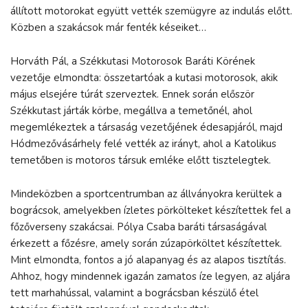
állított motorokat együtt vették szemügyre az indulás előtt.
Közben a szakácsok már fenték késeiket…
Horváth Pál, a Székkutasi Motorosok Baráti Körének
vezetője elmondta: összetartóak a kutasi motorosok, akik
május elsejére túrát szerveztek. Ennek során először
Székkutast járták körbe, megállva a temetőnél, ahol
megemlékeztek a társaság vezetőjének édesapjáról, majd
Hódmezővásárhely felé vették az irányt, ahol a Katolikus
temetőben is motoros társuk emléke előtt tisztelegtek.
Mindeközben a sportcentrumban az állványokra kerültek a
bográcsok, amelyekben ízletes pörkölteket készítettek fel a
főzőverseny szakácsai. Pólya Csaba baráti társaságával
érkezett a főzésre, amely során zúzapörköltet készítettek.
Mint elmondta, fontos a jó alapanyag és az alapos tisztítás.
Ahhoz, hogy mindennek igazán zamatos íze legyen, az aljára
tett marhahússal, valamint a bográcsban készülő étel