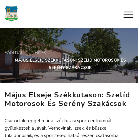
FŐOLDAL
HÍREK
MÁJUS ELSEJE SZÉKKUTASON: SZELÍD MOTOROSOK ÉS
SERÉNY SZAKÁCSOK
Május Elseje Székkutason: Szelíd
Motorosok És Serény Szakácsok
Csütörtök reggel már a székkutasi sportcentrumnál
gyülekeztek a Jávák, Verhovinák, Izsek, és büszke
tulajdonosaik, és a sporttelep hátsó részén csatasorba