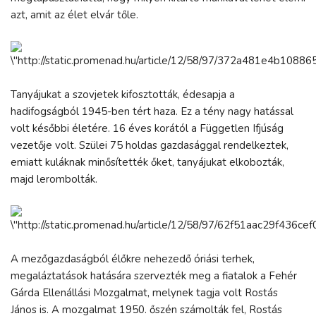
azt, amit az élet elvár tőle.
Tanyájukat a szovjetek kifosztották, édesapja a
hadifogságból 1945-ben tért haza. Ez a tény nagy hatással
volt későbbi életére. 16 éves korától a Független Ifjúság
vezetője volt. Szülei 75 holdas gazdasággal rendelkeztek,
emiatt kuláknak minősítették őket, tanyájukat elkobozták,
majd lerombolták.
A mezőgazdaságból élőkre nehezedő óriási terhek,
megaláztatások hatására szervezték meg a fiatalok a Fehér
Gárda Ellenállási Mozgalmat, melynek tagja volt Rostás
János is. A mozgalmat 1950. őszén számolták fel, Rostás