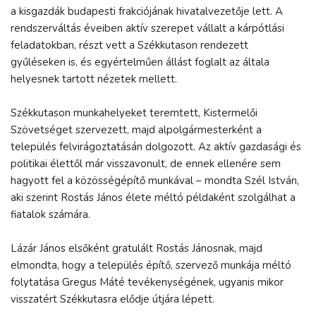
a kisgazdák budapesti frakciójának hivatalvezetője lett. A
rendszerváltás éveiben aktív szerepet vállalt a kárpótlási
feladatokban, részt vett a Székkutason rendezett
gyűléseken is, és egyértelműen állást foglalt az általa
helyesnek tartott nézetek mellett.
Székkutason munkahelyeket teremtett, Kistermelői
Szövetséget szervezett, majd alpolgármesterként a
település felvirágoztatásán dolgozott. Az aktív gazdasági és
politikai élettől már visszavonult, de ennek ellenére sem
hagyott fel a közösségépítő munkával – mondta Szél István,
aki szerint Rostás János élete méltó példaként szolgálhat a
fiatalok számára.
Lázár János elsőként gratulált Rostás Jánosnak, majd
elmondta, hogy a település építő, szervező munkája méltó
folytatása Gregus Máté tevékenységének, ugyanis mikor
visszatért Székkutasra elődje útjára lépett.