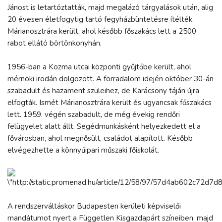
Jánost is letartóztatták, majd megalázó tárgyalások után, alig
20 évesen életfogytig tartó fegyházbüntetésre ítélték.
Márianosztrára került, ahol később főszakács lett a 2500
rabot ellátó börtönkonyhán.
1956-ban a Kozma utcai központi gyűjtőbe került, ahol
mérnöki irodán dolgozott. A forradalom idején október 30-án
szabadult és hazament szüleihez, de Karácsony táján újra
elfogták. Ismét Márianosztrára került és ugyancsak főszakács
lett. 1959. végén szabadult, de még évekig rendőri
felügyelet alatt állt. Segédmunkásként helyezkedett el a
fővárosban, ahol megnősült, családot alapított. Később
elvégezhette a könnyűipari műszaki főiskolát.
A rendszerváltáskor Budapesten kerületi képviselői
mandátumot nyert a Független Kisgazdapárt színeiben, majd