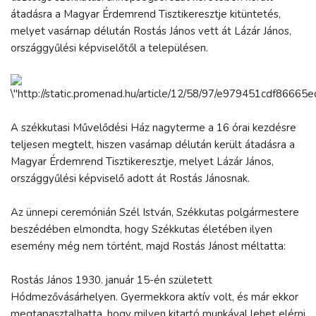
átadásra a Magyar Érdemrend Tisztikeresztje kitüntetés,
melyet vasárnap délután Rostás János vett át Lázár János,
országgyűlési képviselőtől a településen.
A székkutasi Művelődési Ház nagyterme a 16 órai kezdésre
teljesen megtelt, hiszen vasárnap délután került átadásra a
Magyar Érdemrend Tisztikeresztje, melyet Lázár János,
országgyűlési képviselő adott át Rostás Jánosnak.
Az ünnepi ceremónián Szél István, Székkutas polgármestere
beszédében elmondta, hogy Székkutas életében ilyen
esemény még nem történt, majd Rostás Jánost méltatta:
Rostás János 1930. január 15-én született
Hódmezővásárhelyen. Gyermekkora aktív volt, és már ekkor
megtapasztalhatta, hogy milyen kitartó munkával lehet elérni