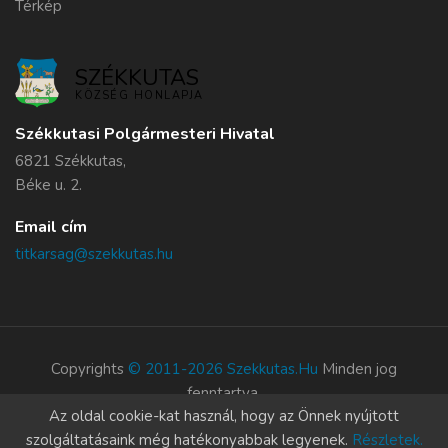
Térkép
SZÉKKUTAS
KÖZSÉG HONLAPJA
Székkutasi Polgármesteri Hivatal
6821 Székkutas,
Béke u. 2.
Email cím
titkarsag@szekkutas.hu
Copyrights
© 2011-2026 Szekkutas.hu
Minden jog
fenntartva.
Az oldal cookie-kat használ, hogy az Önnek nyújtott
Süti szabályzat
szolgáltatásaink még hatékonyabbak legyenek.
Részletek.