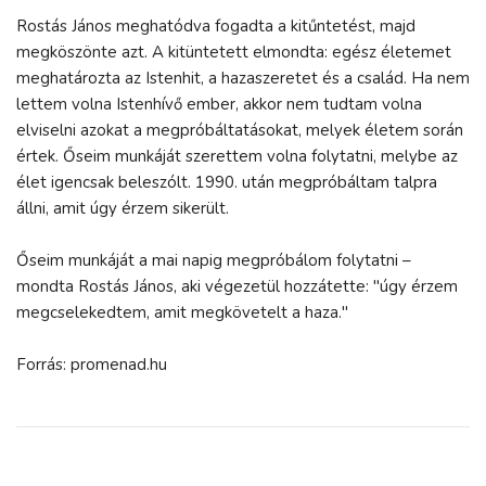
Rostás János meghatódva fogadta a kitűntetést, majd
megköszönte azt. A kitüntetett elmondta: egész életemet
meghatározta az Istenhit, a hazaszeretet és a család. Ha nem
lettem volna Istenhívő ember, akkor nem tudtam volna
elviselni azokat a megpróbáltatásokat, melyek életem során
értek. Őseim munkáját szerettem volna folytatni, melybe az
élet igencsak beleszólt. 1990. után megpróbáltam talpra
állni, amit úgy érzem sikerült.
Őseim munkáját a mai napig megpróbálom folytatni –
mondta Rostás János, aki végezetül hozzátette: "úgy érzem
megcselekedtem, amit megkövetelt a haza."
Forrás: promenad.hu