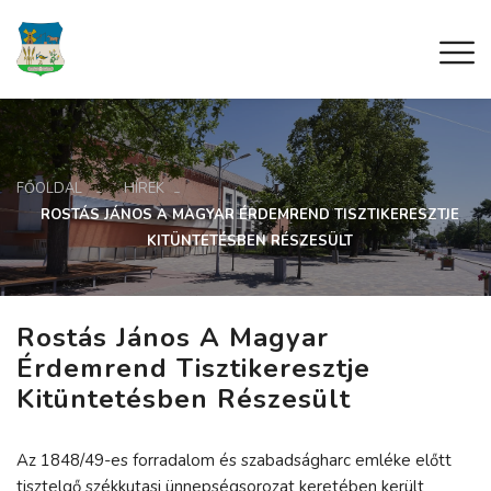
FŐOLDAL
HÍREK
ROSTÁS JÁNOS A MAGYAR ÉRDEMREND TISZTIKERESZTJE
KITÜNTETÉSBEN RÉSZESÜLT
Rostás János A Magyar
Érdemrend Tisztikeresztje
Kitüntetésben Részesült
Az 1848/49-es forradalom és szabadságharc emléke előtt
tisztelgő székkutasi ünnepségsorozat keretében került