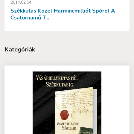
2014.02.04
Székkutas Közel Harmincmilliót Spórol A
Csatornamű T...
Kategóriák