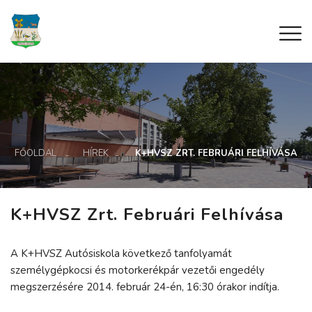
FŐOLDAL
HÍREK
K+HVSZ ZRT. FEBRUÁRI FELHÍVÁSA
K+HVSZ Zrt. Februári Felhívása
A K+HVSZ Autósiskola következő tanfolyamát
személygépkocsi és motorkerékpár vezetői engedély
megszerzésére 2014. február 24-én, 16:30 órakor indítja.