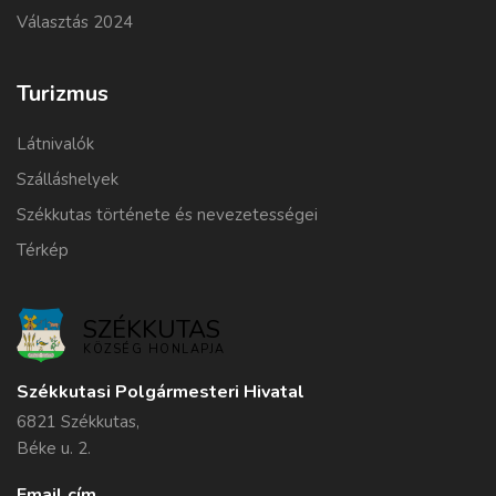
Választás 2024
Turizmus
Látnivalók
Szálláshelyek
Székkutas története és nevezetességei
Térkép
SZÉKKUTAS
KÖZSÉG HONLAPJA
Székkutasi Polgármesteri Hivatal
6821 Székkutas,
Béke u. 2.
Email cím