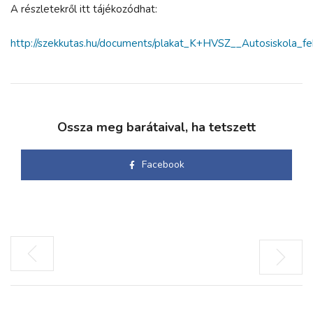
A részletekről itt tájékozódhat:
http://szekkutas.hu/documents/plakat_K+HVSZ__Autosiskola_fe
Ossza meg barátaival, ha tetszett
Facebook