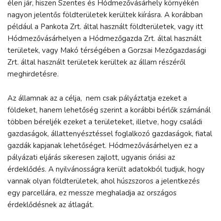
élen jár, hiszen Szentes és Hódmezővásárhely környékén
nagyon jelentős földterületek kerültek kiírásra. A korábban
például a Pankota Zrt. által használt földterületek, vagy itt
Hódmezővásárhelyen a Hódmezőgazda Zrt. által használt
területek, vagy Makó térségében a Gorzsai Mezőgazdasági
Zrt. által használt területek kerültek az állam részéről
meghirdetésre.
Az államnak az a célja, nem csak pályáztatja ezeket a
földeket, hanem lehetőség szerint a korábbi bérlők számánál
többen béreljék ezeket a területeket, illetve, hogy családi
gazdaságok, állattenyésztéssel foglalkozó gazdaságok, fiatal
gazdák kapjanak lehetőséget. Hódmezővásárhelyen ez a
pályázati eljárás sikeresen zajlott, ugyanis óriási az
érdeklődés. A nyilvánosságra került adatokból tudjuk, hogy
vannak olyan földterületek, ahol húszszoros a jelentkezés
egy parcellára, ez messze meghaladja az országos
érdeklődésnek az átlagát.