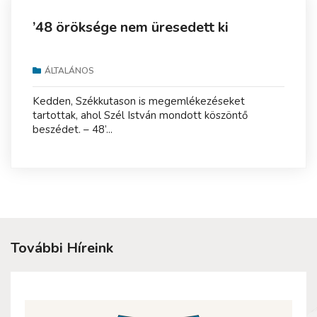
’48 öröksége nem üresedett ki
ÁLTALÁNOS
Kedden, Székkutason is megemlékezéseket
tartottak, ahol Szél István mondott köszöntő
beszédet. – 48’...
További Híreink