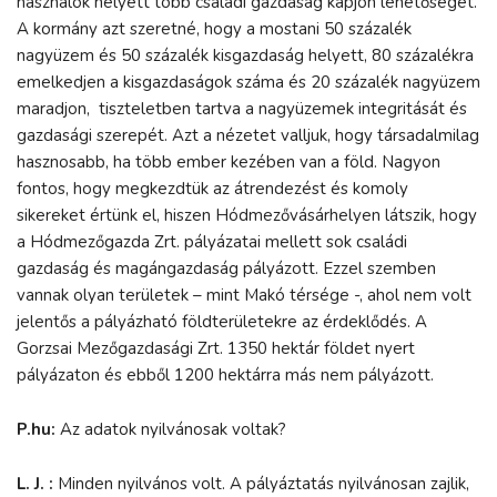
használók helyett több családi gazdaság kapjon lehetőséget.
A kormány azt szeretné, hogy a mostani 50 százalék
nagyüzem és 50 százalék kisgazdaság helyett, 80 százalékra
emelkedjen a kisgazdaságok száma és 20 százalék nagyüzem
maradjon, tiszteletben tartva a nagyüzemek integritását és
gazdasági szerepét. Azt a nézetet valljuk, hogy társadalmilag
hasznosabb, ha több ember kezében van a föld. Nagyon
fontos, hogy megkezdtük az átrendezést és komoly
sikereket értünk el, hiszen Hódmezővásárhelyen látszik, hogy
a Hódmezőgazda Zrt. pályázatai mellett sok családi
gazdaság és magángazdaság pályázott. Ezzel szemben
vannak olyan területek – mint Makó térsége -, ahol nem volt
jelentős a pályázható földterületekre az érdeklődés. A
Gorzsai Mezőgazdasági Zrt. 1350 hektár földet nyert
pályázaton és ebből 1200 hektárra más nem pályázott.
P.hu:
Az adatok nyilvánosak voltak?
L. J. :
Minden nyilvános volt. A pályáztatás nyilvánosan zajlik,