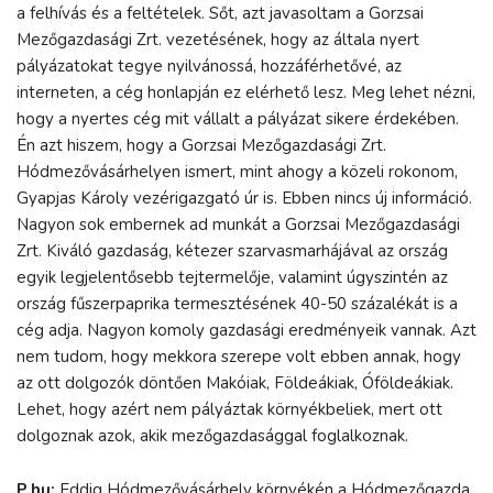
a felhívás és a feltételek. Sőt, azt javasoltam a Gorzsai
Mezőgazdasági Zrt. vezetésének, hogy az általa nyert
pályázatokat tegye nyilvánossá, hozzáférhetővé, az
interneten, a cég honlapján ez elérhető lesz. Meg lehet nézni,
hogy a nyertes cég mit vállalt a pályázat sikere érdekében.
Én azt hiszem, hogy a Gorzsai Mezőgazdasági Zrt.
Hódmezővásárhelyen ismert, mint ahogy a közeli rokonom,
Gyapjas Károly vezérigazgató úr is. Ebben nincs új információ.
Nagyon sok embernek ad munkát a Gorzsai Mezőgazdasági
Zrt. Kiváló gazdaság, kétezer szarvasmarhájával az ország
egyik legjelentősebb tejtermelője, valamint úgyszintén az
ország fűszerpaprika termesztésének 40-50 százalékát is a
cég adja. Nagyon komoly gazdasági eredményeik vannak. Azt
nem tudom, hogy mekkora szerepe volt ebben annak, hogy
az ott dolgozók döntően Makóiak, Földeákiak, Óföldeákiak.
Lehet, hogy azért nem pályáztak környékbeliek, mert ott
dolgoznak azok, akik mezőgazdasággal foglalkoznak.
P.hu:
Eddig Hódmezővásárhely környékén a Hódmezőgazda