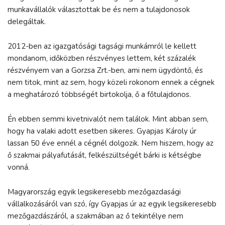
munkavállalók választottak be és nem a tulajdonosok
delegáltak.
2012-ben az igazgatósági tagsági munkámról le kellett
mondanom, időközben részvényes lettem, két százalék
részvényem van a Gorzsa Zrt.-ben, ami nem ügydöntő, és
nem titok, mint az sem, hogy közeli rokonom ennek a cégnek
a meghatározó többségét birtokolja, ő a főtulajdonos.
Én ebben semmi kivetnivalót nem találok. Mint abban sem,
hogy ha valaki adott esetben sikeres. Gyapjas Károly úr
lassan 50 éve ennél a cégnél dolgozik. Nem hiszem, hogy az
ő szakmai pályafutását, felkészültségét bárki is kétségbe
vonná.
Magyarország egyik legsikeresebb mezőgazdasági
vállalkozásáról van szó, így Gyapjas úr az egyik legsikeresebb
mezőgazdászáról, a szakmában az ő tekintélye nem