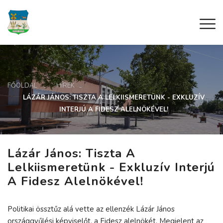
FŐOLDAL
HÍREK
LÁZÁR JÁNOS: TISZTA A LELKIISMERETÜNK - EXKLUZÍV
INTERJÚ A FIDESZ ALELNÖKÉVEL!
Lázár János: Tiszta A
Lelkiismeretünk - Exkluzív Interjú
A Fidesz Alelnökével!
Politikai össztűz alá vette az ellenzék Lázár János
országgyűlési képviselőt, a Fidesz alelnökét. Megjelent az