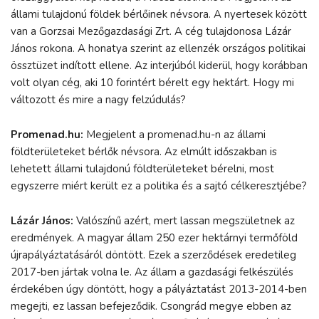
állami tulajdonú földek bérlőinek névsora. A nyertesek között
van a Gorzsai Mezőgazdasági Zrt. A cég tulajdonosa Lázár
János rokona. A honatya szerint az ellenzék országos politikai
össztüzet indított ellene. Az interjúból kiderül, hogy korábban
volt olyan cég, aki 10 forintért bérelt egy hektárt. Hogy mi
változott és mire a nagy felzúdulás?
Promenad.hu:
Megjelent a promenad.hu-n az állami
földterületeket bérlők névsora. Az elmúlt időszakban is
lehetett állami tulajdonú földterületeket bérelni, most
egyszerre miért került ez a politika és a sajtó célkeresztjébe?
Lázár János:
Valószínű azért, mert lassan megszületnek az
eredmények. A magyar állam 250 ezer hektárnyi termőföld
újrapályáztatásáról döntött. Ezek a szerződések eredetileg
2017-ben jártak volna le. Az állam a gazdasági felkészülés
érdekében úgy döntött, hogy a pályáztatást 2013-2014-ben
megejti, ez lassan befejeződik. Csongrád megye ebben az