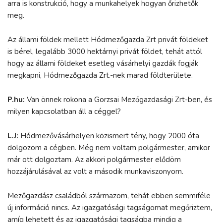
arra is konstrukció, hogy a munkahelyek hogyan őrizhetők
meg.
Az állami földek mellett Hódmezőgazda Zrt privát földeket
is bérel, legalább 3000 hektárnyi privát földet, tehát attól
hogy az állami földeket esetleg vásárhelyi gazdák fogják
megkapni, Hódmezőgazda Zrt.-nek marad földterülete.
P.hu:
Van önnek rokona a Gorzsai Mezőgazdasági Zrt-ben, és
milyen kapcsolatban áll a céggel?
L.J:
Hódmezővásárhelyen közismert tény, hogy 2000 óta
dolgozom a cégben. Még nem voltam polgármester, amikor
már ott dolgoztam. Az akkori polgármester elődöm
hozzájárulásával az volt a második munkaviszonyom.
Mezőgazdász családból származom, tehát ebben semmiféle
új információ nincs. Az igazgatósági tagságomat megőriztem,
amíg lehetett és az igazgatósági tagságba mindig a