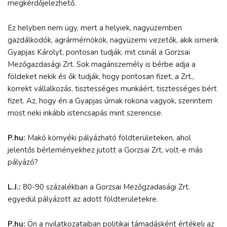
megkérdőjelezhető.
Ez helyben nem ügy, mert a helyiek, nagyüzemben
gazdálkodók, agrármérnökök, nagyüzemi vezetők, akik ismerik
Gyapjas Károlyt, pontosan tudják, mit csinál a Gorzsai
Mezőgazdasági Zrt. Sok magánszemély is bérbe adja a
földeket nekik és ők tudják, hogy pontosan fizet, a Zrt.,
korrekt vállalkozás, tisztességes munkáért, tisztességes bért
fizet. Az, hogy én a Gyapjas úrnak rokona vagyok, szerintem
most neki inkább istencsapás mint szerencse.
P.hu:
Makó környéki pályázható földterületeken, ahol
jelentős bérleményekhez jutott a Gorzsai Zrt, volt-e más
pályázó?
L.J.:
80-90 százalékban a Gorzsai Mezőgzadasági Zrt.
egyedül pályázott az adott földterületekre.
P.hu:
Ön a nyilatkozataiban politikai támadásként értékeli az