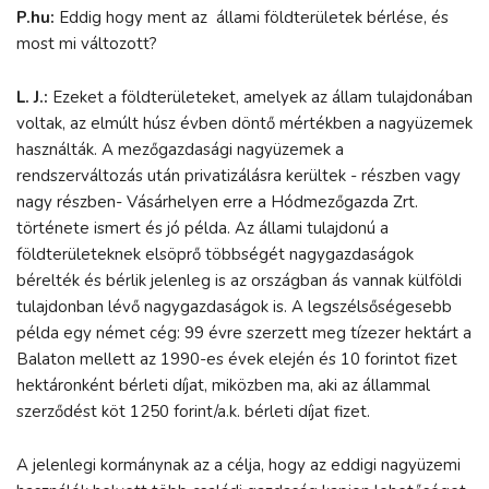
P.hu:
Eddig hogy ment az állami földterületek bérlése, és
most mi változott?
L. J.:
Ezeket a földterületeket, amelyek az állam tulajdonában
voltak, az elmúlt húsz évben döntő mértékben a nagyüzemek
használták. A mezőgazdasági nagyüzemek a
rendszerváltozás után privatizálásra kerültek - részben vagy
nagy részben- Vásárhelyen erre a Hódmezőgazda Zrt.
története ismert és jó példa. Az állami tulajdonú a
földterületeknek elsöprő többségét nagygazdaságok
bérelték és bérlik jelenleg is az országban ás vannak külföldi
tulajdonban lévő nagygazdaságok is. A legszélsőségesebb
példa egy német cég: 99 évre szerzett meg tízezer hektárt a
Balaton mellett az 1990-es évek elején és 10 forintot fizet
hektáronként bérleti díjat, miközben ma, aki az állammal
szerződést köt 1250 forint/a.k. bérleti díjat fizet.
A jelenlegi kormánynak az a célja, hogy az eddigi nagyüzemi