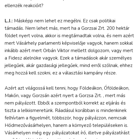
ellenzék reakcióit?
L.J.:
Másképp nem lehet ez megélni. Ez csak politikai
támadás. Nem lehet más, mert ha a Gorzsai Zrt. 200 hektár
földet nyert volna, akkor is megtámadtak volna, és nem azért
mert Vásárhely parlamenti képviselője vagyok, hanem sokkal
inkább azért mert Orbán Viktor mellett dolgozom, vagy mert
a Fidesz alelnöke vagyok. Ezek a támadások akár személyes
jellegűek, akár gazdasági jellegűek, mind erről szólnak, ehhez
meg hozzá kell szokni, ez a választási kampány része.
Azért azt világossá kell tenni, hogy Földeákon, Óföldeákon,
Makón, vagy Gorzsán azért nyert a Gorzsa Zrt. , mert más
nem pályázott. Ebből a szempontból korrekt az eljárás és
tiszta a lelkiismeretünk. Ráadásul korábban is mindenkinek
felhívtam a figyelmét, többször, hogy pályázzon, nemcsak
Hódmezővásárhelyen, hanem a környező településeken is.
Vásárhelyen még egy pályázatokat író, illetve pályázatírást