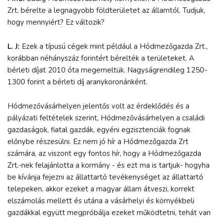
Zrt. bérelte a legnagyobb földterületet az államtól. Tudjuk,
hogy mennyiért? Ez változik?
L. J:
Ezek a típusú cégek mint például a Hódmezőgazda Zrt.,
korábban néhányszáz forintért bérelték a területeket. A
bérleti díjat 2010 óta megemeltük. Nagyságrendileg 1250-
1300 forint a bérleti díj aranykoronánként.
Hódmezővásárhelyen jelentős volt az érdeklődés és a
pályázati feltételek szerint, Hódmezővásárhelyen a családi
gazdaságok, fiatal gazdák, egyéni egzisztenciák fognak
előnybe részesülni. Ez nem jó hír a Hódmezőgazda Zrt
számára, az viszont egy fontos hír, hogy a Hódmezőgazda
Zrt.-nek felajánlotta a kormány - és ezt ma is tartjuk- hogyha
be kívánja fejezni az állattartó tevékenységet az állattartó
telepeken, akkor ezeket a magyar állam átveszi, korrekt
elszámolás mellett és utána a vásárhelyi és környékbeli
gazdákkal együtt megpróbálja ezeket működtetni, tehát van