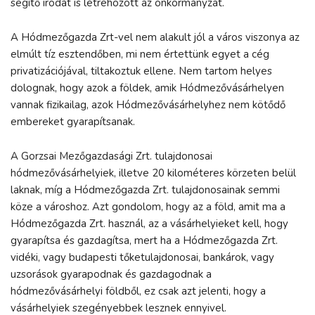
segítő irodát is létrehozott az önkormányzat.
A Hódmezőgazda Zrt-vel nem alakult jól a város viszonya az
elmúlt tíz esztendőben, mi nem értettünk egyet a cég
privatizációjával, tiltakoztuk ellene. Nem tartom helyes
dolognak, hogy azok a földek, amik Hódmezővásárhelyen
vannak fizikailag, azok Hódmezővásárhelyhez nem kötődő
embereket gyarapítsanak.
A Gorzsai Mezőgazdasági Zrt. tulajdonosai
hódmezővásárhelyiek, illetve 20 kilométeres körzeten belül
laknak, míg a Hódmezőgazda Zrt. tulajdonosainak semmi
köze a városhoz. Azt gondolom, hogy az a föld, amit ma a
Hódmezőgazda Zrt. használ, az a vásárhelyieket kell, hogy
gyarapítsa és gazdagítsa, mert ha a Hódmezőgazda Zrt.
vidéki, vagy budapesti tőketulajdonosai, bankárok, vagy
uzsorások gyarapodnak és gazdagodnak a
hódmezővásárhelyi földből, ez csak azt jelenti, hogy a
vásárhelyiek szegényebbek lesznek ennyivel.