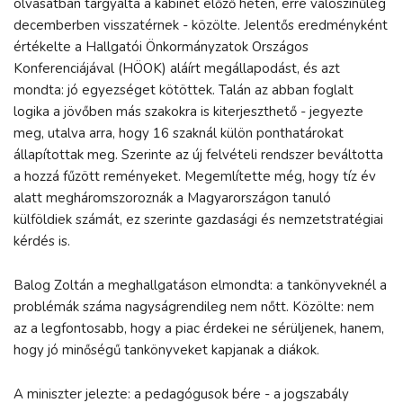
olvasatban tárgyalta a kabinet előző héten, erre valószínűleg
decemberben visszatérnek - közölte. Jelentős eredményként
értékelte a Hallgatói Önkormányzatok Országos
Konferenciájával (HÖOK) aláírt megállapodást, és azt
mondta: jó egyezséget kötöttek. Talán az abban foglalt
logika a jövőben más szakokra is kiterjeszthető - jegyezte
meg, utalva arra, hogy 16 szaknál külön ponthatárokat
állapítottak meg. Szerinte az új felvételi rendszer beváltotta
a hozzá fűzött reményeket. Megemlítette még, hogy tíz év
alatt megháromszoroznák a Magyarországon tanuló
külföldiek számát, ez szerinte gazdasági és nemzetstratégiai
kérdés is.
Balog Zoltán a meghallgatáson elmondta: a tankönyveknél a
problémák száma nagyságrendileg nem nőtt. Közölte: nem
az a legfontosabb, hogy a piac érdekei ne sérüljenek, hanem,
hogy jó minőségű tankönyveket kapjanak a diákok.
A miniszter jelezte: a pedagógusok bére - a jogszabály