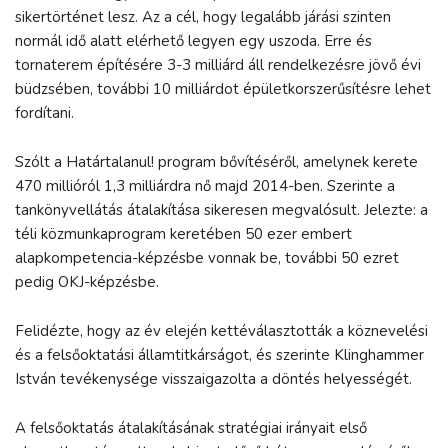
sikertörténet lesz. Az a cél, hogy legalább járási szinten
normál idő alatt elérhető legyen egy uszoda. Erre és
tornaterem építésére 3-3 milliárd áll rendelkezésre jövő évi
büdzsében, további 10 milliárdot épületkorszerűsítésre lehet
fordítani.
Szólt a Határtalanul! program bővítéséről, amelynek kerete
470 millióról 1,3 milliárdra nő majd 2014-ben. Szerinte a
tankönyvellátás átalakítása sikeresen megvalósult. Jelezte: a
téli közmunkaprogram keretében 50 ezer embert
alapkompetencia-képzésbe vonnak be, további 50 ezret
pedig OKJ-képzésbe.
Felidézte, hogy az év elején kettéválasztották a köznevelési
és a felsőoktatási államtitkárságot, és szerinte Klinghammer
István tevékenysége visszaigazolta a döntés helyességét.
A felsőoktatás átalakításának stratégiai irányait első