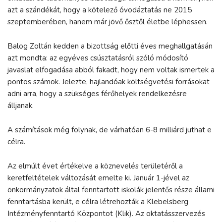
azt a szándékát, hogy a kötelező óvodáztatás ne 2015
szeptemberében, hanem már jövő ősztől életbe léphessen.
Balog Zoltán kedden a bizottság előtti éves meghallgatásán
azt mondta: az egyéves csúsztatásról szóló módosító
javaslat elfogadása abból fakadt, hogy nem voltak ismertek a
pontos számok. Jelezte, hajlandóak költségvetési forrásokat
adni arra, hogy a szükséges férőhelyek rendelkezésre
álljanak.
A számítások még folynak, de várhatóan 6-8 milliárd juthat e
célra.
Az elmúlt évet értékelve a köznevelés területéről a
keretfeltételek változását emelte ki. Január 1-jével az
önkormányzatok által fenntartott iskolák jelentős része állami
fenntartásba került, e célra létrehozták a Klebelsberg
Intézményfenntartó Központot (Klik). Az oktatásszervezés