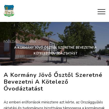
FŐOLDAL
HÍREK
A KORMÁNY JÖVŐ ŐSZTŐL SZERETNÉ BEVEZETNI A
KÖTELEZŐ ÓVODÁZTATÁST
A Kormány Jövő Ősztől Szeretné
Bevezetni A Kötelező
Óvodáztatást
Az emberi erőforrások minisztere azt kérte, az Országgyűlés
oktatási és tudományos bizottsága támogassa a kormánynak