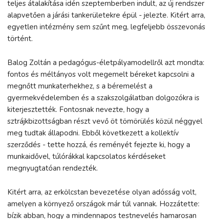
teljes átalakítása idén szeptemberben indult, az új rendszer
alapvetően a járási tankerületekre épül - jelezte. Kitért arra,
egyetlen intézmény sem szűnt meg, legfeljebb összevonás
történt.
Balog Zoltán a pedagógus-életpályamodellről azt mondta:
fontos és méltányos volt megemelt béreket kapcsolni a
megnőtt munkaterhekhez, s a béremelést a
gyermekvédelemben és a szakszolgálatban dolgozókra is
kiterjesztették. Fontosnak nevezte, hogy a
sztrájkbizottságban részt vevő öt tömörülés közül néggyel
meg tudtak állapodni. Ebből következett a kollektív
szerződés - tette hozzá, és reményét fejezte ki, hogy a
munkaidővel, túlórákkal kapcsolatos kérdéseket
megnyugtatóan rendezték.
Kitért arra, az erkölcstan bevezetése olyan adósság volt,
amelyen a környező országok már túl vannak. Hozzátette:
bízik abban, hogy a mindennapos testnevelés hamarosan