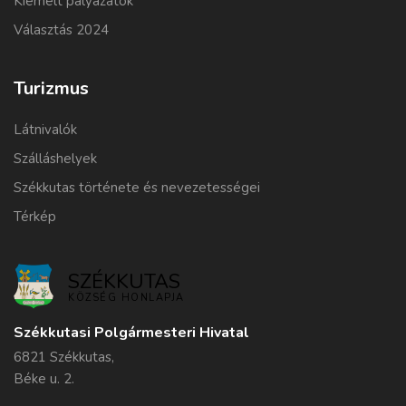
Kiemelt pályázatok
Választás 2024
Turizmus
Látnivalók
Szálláshelyek
Székkutas története és nevezetességei
Térkép
SZÉKKUTAS
KÖZSÉG HONLAPJA
Székkutasi Polgármesteri Hivatal
6821 Székkutas,
Béke u. 2.