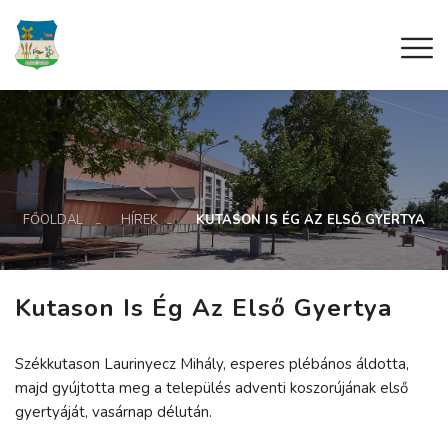
FŐOLDAL
HÍREK
KUTASON IS ÉG AZ ELSŐ GYERTYA
Kutason Is Ég Az Első Gyertya
Székkutason Laurinyecz Mihály, esperes plébános áldotta,
majd gyújtotta meg a település adventi koszorújának első
gyertyáját, vasárnap délután.