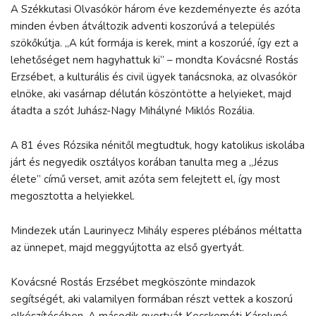
A Székkutasi Olvasókör három éve kezdeményezte és azóta
minden évben átváltozik adventi koszorúvá a település
szökőkútja. „A kút formája is kerek, mint a koszorúé, így ezt a
lehetőséget nem hagyhattuk ki” – mondta Kovácsné Rostás
Erzsébet, a kulturális és civil ügyek tanácsnoka, az olvasókör
elnöke, aki vasárnap délután köszöntötte a helyieket, majd
átadta a szót Juhász-Nagy Mihályné Miklós Rozália.
A 81 éves Rózsika nénitől megtudtuk, hogy katolikus iskolába
járt és negyedik osztályos korában tanulta meg a „Jézus
élete” című verset, amit azóta sem felejtett el, így most
megosztotta a helyiekkel.
Mindezek után Laurinyecz Mihály esperes plébános méltatta
az ünnepet, majd meggyújtotta az első gyertyát.
Kovácsné Rostás Erzsébet megköszönte mindazok
segítségét, aki valamilyen formában részt vettek a koszorú
elkészítésében. A második gyertyát Kecskeméti Károlyné