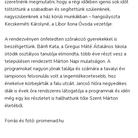
szeretnénk megmutatni, hogy a régi időkben igenis sok időt
töltöttünk a szabadban és segítettünk szüleinknek,
nagyszüleinknek a ház körüli munkákban – hangsúlyozta
Kecskeméti Károlyné, a Líbor Ilona Óvoda vezetője.
A rendezvényen önfeledten szórakozó gyerekekkel is
beszélgettünk. Bánfi Kata, a Gregus Máté Általános Iskola
ötödik osztályos tanulója elmondta, több éve részt vesz a
településen rendezett Márton Napi mulatságon. A
programokat nagyon jónak találja és számára a tavalyi évi
lampionos felvonulás volt a legemlékezetesebb, hisz
énekelve körbejárták a falu utcáit. Jancsó Nóra negyedikes
diák is évek óra rendszeres látogatója a programnak és idén
még egy kis részletet is hallhattunk tőle Szent Márton
életéből.
Forrás és fotó: promenad.hu