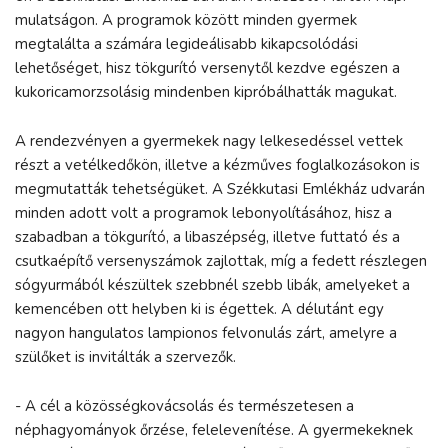
mulatságon. A programok között minden gyermek
megtalálta a számára legideálisabb kikapcsolódási
lehetőséget, hisz tökgurító versenytől kezdve egészen a
kukoricamorzsolásig mindenben kipróbálhatták magukat.
A rendezvényen a gyermekek nagy lelkesedéssel vettek
részt a vetélkedőkön, illetve a kézműves foglalkozásokon is
megmutatták tehetségüket. A Székkutasi Emlékház udvarán
minden adott volt a programok lebonyolításához, hisz a
szabadban a tökgurító, a libaszépség, illetve futtató és a
csutkaépítő versenyszámok zajlottak, míg a fedett részlegen
sógyurmából készültek szebbnél szebb libák, amelyeket a
kemencében ott helyben ki is égettek. A délutánt egy
nagyon hangulatos lampionos felvonulás zárt, amelyre a
szülőket is invitálták a szervezők.
- A cél a közösségkovácsolás és természetesen a
néphagyományok őrzése, felelevenítése. A gyermekeknek