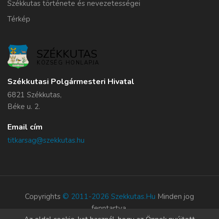
Székkutas története és nevezetességei
Térkép
SZÉKKUTAS
KÖZSÉG HONLAPJA
Székkutasi Polgármesteri Hivatal
6821 Székkutas,
Béke u. 2.
Email cím
titkarsag@szekkutas.hu
Copyrights
© 2011-2026 Szekkutas.hu
Minden jog
fenntartva.