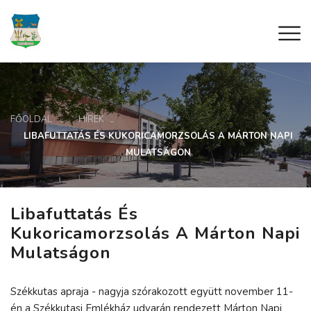
FŐOLDAL
HÍREK
LIBAFUTTATÁS ÉS KUKORICAMORZSOLÁS A MÁRTON NAPI
MULATSÁGON
Libafuttatás És
Kukoricamorzsolás A Márton Napi
Mulatságon
Székkutas apraja - nagyja szórakozott együtt november 11-
én a Székkutasi Emlékház udvarán rendezett Márton Napi