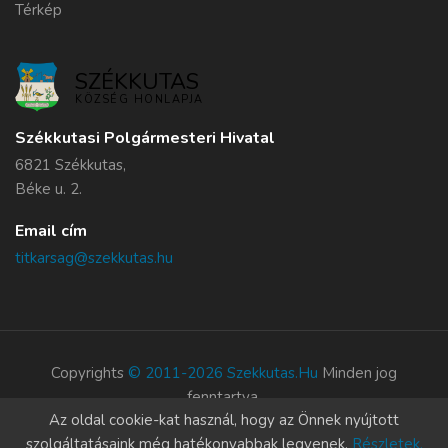
Térkép
SZÉKKUTAS
KÖZSÉG HONLAPJA
Székkutasi Polgármesteri Hivatal
6821 Székkutas,
Béke u. 2.
Email cím
titkarsag@szekkutas.hu
Copyrights
© 2011-2026 Szekkutas.hu
Minden jog
fenntartva.
Az oldal cookie-kat használ, hogy az Önnek nyújtott
Süti szabályzat
szolgáltatásaink még hatékonyabbak legyenek.
Részletek.