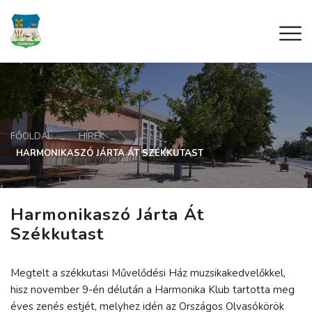
FŐOLDAL
HÍREK
HARMONIKASZÓ JÁRTA ÁT SZÉKKUTAST
Harmonikaszó Járta Át
Székkutast
Megtelt a székkutasi Művelődési Ház muzsikakedvelőkkel,
hisz november 9-én délután a Harmonika Klub tartotta meg
éves zenés estjét, melyhez idén az Országos Olvasókörök