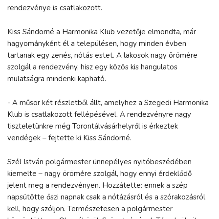
rendezvénye is csatlakozott.
Kiss Sándorné a Harmonika Klub vezetője elmondta, már
hagyományként él a településen, hogy minden évben
tartanak egy zenés, nótás estet. A lakosok nagy örömére
szolgál a rendezvény, hisz egy közös kis hangulatos
mulatságra mindenki kapható.
- A műsor két részletből állt, amelyhez a Szegedi Harmonika
Klub is csatlakozott fellépésével. A rendezvényre nagy
tiszteletünkre még Torontálvásárhelyről is érkeztek
vendégek – fejtette ki Kiss Sándorné.
Szél István polgármester ünnepélyes nyitóbeszédében
kiemelte – nagy örömére szolgál, hogy ennyi érdeklődő
jelent meg a rendezvényen. Hozzátette: ennek a szép
napsütötte őszi napnak csak a nótázásról és a szórakozásról
kell, hogy szóljon. Természetesen a polgármester