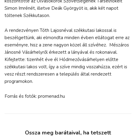
köszöntötte az Olvasókörök Szövetségének Társelnökeit
Simon Imrénét, illetve Deák Györgyöt is, akik két napot
töltenek Székkutason.
A rendezvényen Tóth Lajosnéval székkutasi lakossal is
beszélgettünk, aki elmondta minden évben ellátogat erre az
eseményre, hisz a zene nagyon közel áll szívéhez. Mészáros
Jánosné Vásárhelyről érkezett a lányával és rokonaival.
Kifejtette: tizenhét éve él Hódmezővásárhelyen előtte
székkutasi lakos volt, így a szíve mindig visszahúzza, ezért is
vesz részt rendszeresen a település által rendezett
programokon.
Forrás és fotók: promenad.hu
Ossza meg barátaival, ha tetszett