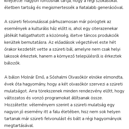
kifejtette: nagyon fontosnak tartja, hogy a régi szokásokat
életben tartság és megismertessék a fiatalabb generációval.
A szüreti felvonulással párhuzamosan már pörögtek az
események a kulturális ház előtt is, ahol egy citerazenekar
játékát hallgathatott a közönség, illetve táncos produkciók
kerültek bemutatásra. Az előadások végeztével este hét
órakor kezdetét vette a szüreti bál, amelyre nem csak helyi
lakosok érkeztek, hanem a környező településről is érkeztek
bálozók.
A bálon Molnár Ernő, a Sóshalmi Olvasókör elnöke elmondta,
évek óta hagyomány, hogy a két olvasókör szervezi a szüreti
mulatságot. Arra törekszenek minden rendezvény előtt, hogy
változatos és vonzó programokat állítsanak össze.
Hozzátette: véleményem szerint a szüreti mulatság egy
nagyon jó esemény itt a falu életében, hisz nem sok helyen
tartanak már szüreti felvonulást és bált a régi hagyományok
megtartásával.