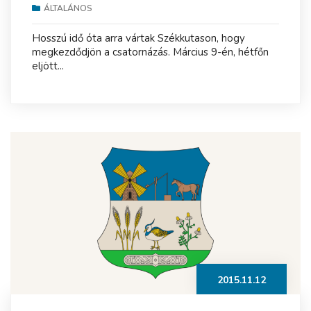
ÁLTALÁNOS
Hosszú idő óta arra vártak Székkutason, hogy
megkezdődjön a csatornázás. Március 9-én, hétfőn
eljött...
2015.11.12