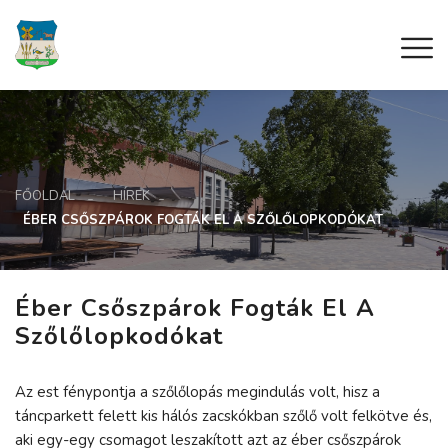
FŐOLDAL
HÍREK
ÉBER CSŐSZPÁROK FOGTÁK EL A SZŐLŐLOPKODÓKAT
Éber Csőszpárok Fogták El A
Szőlőlopkodókat
Az est fénypontja a szőlőlopás megindulás volt, hisz a
táncparkett felett kis hálós zacskókban szőlő volt felkötve és,
aki egy-egy csomagot leszakított azt az éber csőszpárok