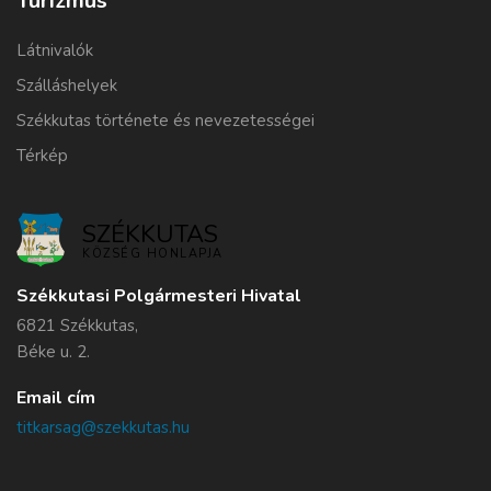
Turizmus
Látnivalók
Szálláshelyek
Székkutas története és nevezetességei
Térkép
SZÉKKUTAS
KÖZSÉG HONLAPJA
Székkutasi Polgármesteri Hivatal
6821 Székkutas,
Béke u. 2.
Email cím
titkarsag@szekkutas.hu