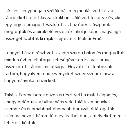
- Az est fénypontja a szőlőlopás megindulás volt, hisz a
táncparkett felett kis zacskókban szőlő volt felkötve és, aki
egy-egy csomagot leszakított azt az éber csőszpárok
megfogták és a bírók elé vezették, ahol jelképes nagyságú
összeget szabtak ki rájuk - fejtette ki Molnár Ernő.
Lengyel László részt vett az idei szüreti bálon és megtudtuk
minden évben ellátogat feleségével erre a vacsorával
összekötött táncos mulatságra. Hozzátette: fontosnak
tartom, hogy ilyen rendezvényeket szervezzenek, hisz a
hagyományokat őrizni kell.
Takács Ferenc boros gazda is részt vett a mulatságon és,
ahogy beléptünk a bálra máris vele találtuk magunkat
szembe és finomabbnál-finomabb boraival. A látogatók
számára hozott három féle évjáratból bort, amelyeket meg is
lehetett kóstolni.