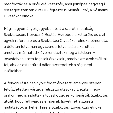
megfogták és a bírók elé vezették, ahol jelképes nagyságú
összeget szabtak ki rájuk - fejtette ki Molnár Ernő, a Sóshalmi
Olvasókör elnöke.
Régi hagyományok jegyében telt a szüreti mulatság
Székkutason. Kovácsné Rostás Erzsébet, a kulturális és civil
ügyek referense és a Székkutasi Olvasókör elnöke elmondta,
a délután folyamán egy szüreti felvonulásra került sor,
amelyet már hatodik éve rendeztek meg a faluban. A
lovasfelvonulásra fogatok érkeztek , amelyekre azok szálltak
fel, akik az esti szüreti bálon szerepeltek a régi népi
játékokban.
A felvonulásra hat-nyolc fogat érkezett, amelyek szépen
feldíszíetetten várták a felszálló utasokat. Délután négy
órakor meg is indultak a lovaskocsik és körbejárták Székkutas
utcáit, hogy felhívják az emberek figyelmét a szüreti
mulatságokra. Fehér Imre a Székkutasi Lovas klub elnöke