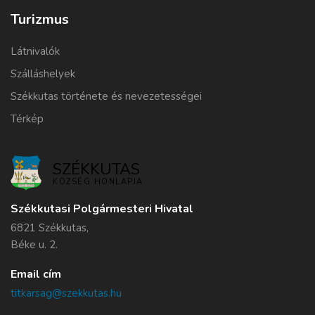
Turizmus
Látnivalók
Szálláshelyek
Székkutas története és nevezetességei
Térkép
SZÉKKUTAS
KÖZSÉG HONLAPJA
Székkutasi Polgármesteri Hivatal
6821 Székkutas,
Béke u. 2.
Email cím
titkarsag@szekkutas.hu