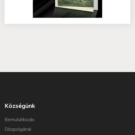
Községünk
Bemutatkozás
Díszpolgárok