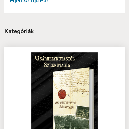
Éljen Az Ifjú Pár!
Kategóriák