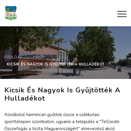
FŐOLDAL
HÍREK
KICSIK ÉS NAGYOK IS GYŰJTÖTTÉK A HULLADÉKOT
Kicsik És Nagyok Is Gyűjtötték A
Hulladékot
Körülbelül harmincan gyűltek össze a székkutasi
sporttelepen szombaton, ugyanis a település a "TeSzedd-
Összefogás a tiszta Magyarországért" elnevezésű akció