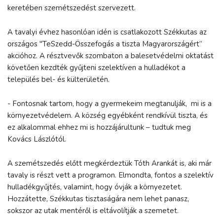
keretében szemétszedést szervezett.
A tavalyi évhez hasonlóan idén is csatlakozott Székkutas az
országos "TeSzedd-Összefogás a tiszta Magyarországért”
akcióhoz. A résztvevők szombaton a balesetvédelmi oktatást
követően kezdték gyűjteni szelektíven a hulladékot a
település bel- és külterületén.
- Fontosnak tartom, hogy a gyermekeim megtanulják, mi is a
környezetvédelem. A község egyébként rendkívül tiszta, és
ez alkalommal ehhez mi is hozzájárultunk – tudtuk meg
Kovács Lászlótól.
A szemétszedés előtt megkérdeztük Tóth Arankát is, aki már
tavaly is részt vett a programon. Elmondta, fontos a szelektív
hulladékgyűjtés, valamint, hogy óvják a környezetet.
Hozzátette, Székkutas tisztaságára nem lehet panasz,
sokszor az utak mentéről is eltávolítják a szemetet.