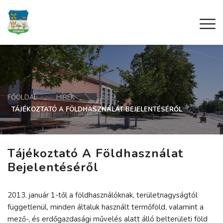
FŐOLDAL
HÍREK
TÁJÉKOZTATÓ A FÖLDHASZNÁLAT BEJELENTÉSÉRŐL
Tájékoztató A Földhasználat
Bejelentéséről
2013. január 1-től a földhasználóknak, területnagyságtól
függetlenül, minden általuk használt termőföld, valamint a
mező-, és erdőgazdasági művelés alatt álló belterületi föld