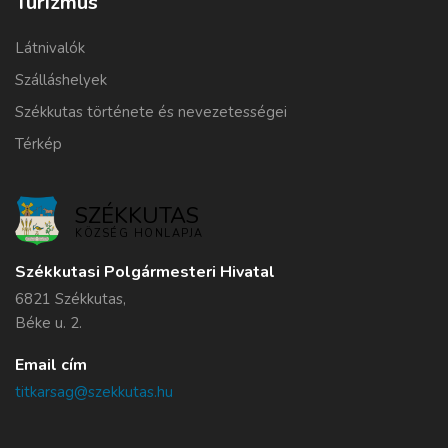
Turizmus
Látnivalók
Szálláshelyek
Székkutas története és nevezetességei
Térkép
SZÉKKUTAS
KÖZSÉG HONLAPJA
Székkutasi Polgármesteri Hivatal
6821 Székkutas,
Béke u. 2.
Email cím
titkarsag@szekkutas.hu