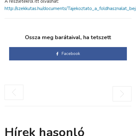
A részletekről itt olvashat:
http://szekkutas.hu/documents/Tajekoztato_a_foldhasznalat_bej
Ossza meg barátaival, ha tetszett
Facebook
Hírek hasonló