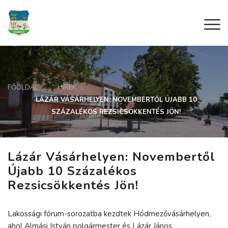
FŐOLDAL
HÍREK
LÁZÁR VÁSÁRHELYEN: NOVEMBERTŐL ÚJABB 10
SZÁZALÉKOS REZSICSÖKKENTÉS JÖN!
Lázár Vásárhelyen: Novembertől
Újabb 10 Százalékos
Rezsicsökkentés Jön!
Lakossági fórum-sorozatba kezdtek Hódmezővásárhelyen,
ahol Almási István polgármester és Lázár János