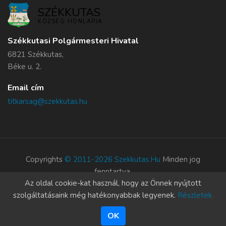
SZÉKKUTAS
KÖZSÉG HONLAPJA
Székkutasi Polgármesteri Hivatal
6821 Székkutas,
Béke u. 2.
Email cím
titkarsag@szekkutas.hu
Copyrights
© 2011-2026 Szekkutas.hu
Minden jog
fenntartva.
Az oldal cookie-kat használ, hogy az Önnek nyújtott
Süti szabályzat
szolgáltatásaink még hatékonyabbak legyenek.
Részletek.
OK