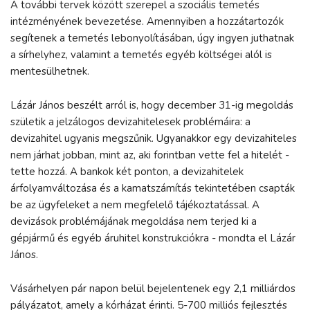
A további tervek között szerepel a szociális temetés
intézményének bevezetése. Amennyiben a hozzátartozók
segítenek a temetés lebonyolításában, úgy ingyen juthatnak
a sírhelyhez, valamint a temetés egyéb költségei alól is
mentesülhetnek.
Lázár János beszélt arról is, hogy december 31-ig megoldás
születik a jelzálogos devizahitelesek problémáira: a
devizahitel ugyanis megszűnik. Ugyanakkor egy devizahiteles
nem járhat jobban, mint az, aki forintban vette fel a hitelét -
tette hozzá. A bankok két ponton, a devizahitelek
árfolyamváltozása és a kamatszámítás tekintetében csapták
be az ügyfeleket a nem megfelelő tájékoztatással. A
devizások problémájának megoldása nem terjed ki a
gépjármű és egyéb áruhitel konstrukciókra - mondta el Lázár
János.
Vásárhelyen pár napon belül bejelentenek egy 2,1 milliárdos
pályázatot, amely a kórházat érinti. 5-700 milliós fejlesztés