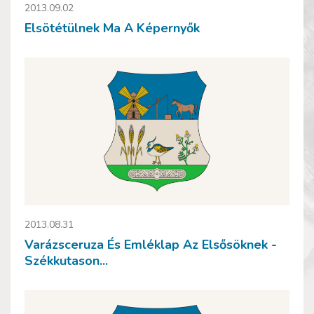
2013.09.02
Elsötétülnek Ma A Képernyők
2013.08.31
Varázsceruza És Emléklap Az Elsősöknek -
Székkutason...