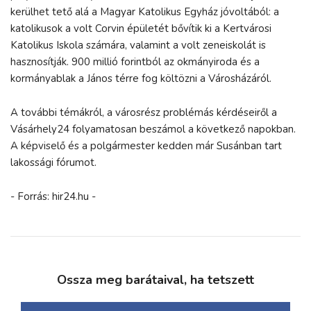
kerülhet tető alá a Magyar Katolikus Egyház jóvoltából: a
katolikusok a volt Corvin épületét bővítik ki a Kertvárosi
Katolikus Iskola számára, valamint a volt zeneiskolát is
hasznosítják. 900 millió forintból az okmányiroda és a
kormányablak a János térre fog költözni a Városházáról.
A további témákról, a városrész problémás kérdéseiről a
Vásárhely24 folyamatosan beszámol a következő napokban.
A képviselő és a polgármester kedden már Susánban tart
lakossági fórumot.
- Forrás: hir24.hu -
Ossza meg barátaival, ha tetszett