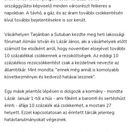
országgyűlési képviselő minden városrészt felkeres a
napokban. A távhő, a gáz, és az áram további csökkentésén
kívül további bejelentésekre is sor került.
Vásárhelyen Tarjánban a Sutuban kezdte meg heti lakossági
fórumait Almási István és Lázár János, aki a vásárhelyiek előtt
számolt be elsőként arról, hogy november elsejével további
10 százalékkal csökkennek a rezsiköltségek. Az eddigi 10
százalékos rezsicsökkentést csak a kezdetnek nevezte az
államtitkár. Mint mondta: "ennek még annál is komolyabb
következményei és kedvező hatásai lesznek".
Egy másik jelentős lépésen is dolgozik a kormány - mondta
Lázár. Január 1-től a hús - ami főként a baromfi és sertéshúst
érinti - áfája 10 százalék alá csökkenhet, a mostani 27
helyett. Ezzel kapcsolatosan az érintett tárcák jelenleg
hatástanulmányokat végeznek.