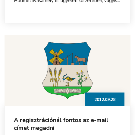
Hódmezővásárhely III. ügyeleti körzetében, vagyis...
2012.09.28
A regisztrációnál fontos az e-mail
címet megadni