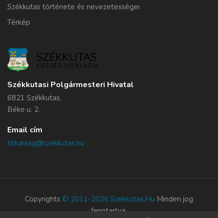
Székkutas története és nevezetességei
Térkép
SZÉKKUTAS
KÖZSÉG HONLAPJA
Székkutasi Polgármesteri Hivatal
6821 Székkutas,
Béke u. 2.
Email cím
titkarsag@szekkutas.hu
Copyrights
© 2011-2026 Szekkutas.hu
Minden jog
fenntartva.