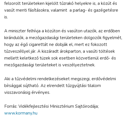
felsorolt területeken kijelölt tűzrakó helyekre is, a közút és
vasút menti fásításokra, valamint a parlag- és gazégetésre
is.
A miniszter felhívja a közúton és vasúton utazók, az erdőben
kirándulók, a mezőgazdasági területeken dolgozók figyelmét,
hogy az égő cigarettát ne dobják el, mert ez fokozott
tűzveszéllyel jár. A kiszáradt árokparton, a vasúti töltések
mellett keletkező tüzek sok esetben közvetlenül erdő- és
mezőgazdasági területeket is veszélyeztetnek.
Aki a tűzvédelmi rendelkezéseket megszegi, erdővédelmi
bírsággal sújtható. Az elrendelt tűzgyújtási tilalom
visszavonásig érvényes.
Forrás: Vidékfejlesztési Minisztérium Sajtóirodája;
www.kormany.hu