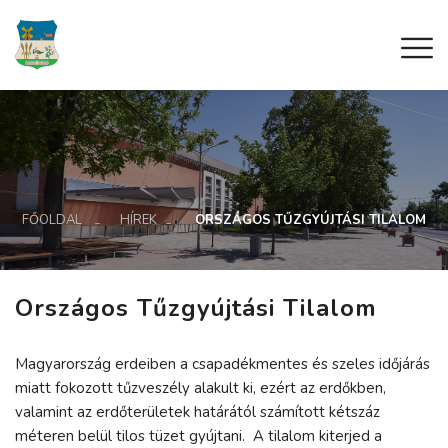
FŐOLDAL
HÍREK
ORSZÁGOS TŰZGYÚJTÁSI TILALOM
Országos Tűzgyújtási Tilalom
Magyarország erdeiben a csapadékmentes és szeles időjárás
miatt fokozott tűzveszély alakult ki, ezért az erdőkben,
valamint az erdőterületek határától számított kétszáz
méteren belül tilos tüzet gyújtani. A tilalom kiterjed a