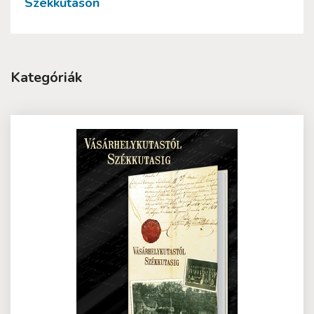
Székkutason
Kategóriák