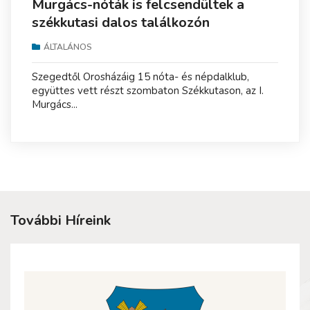
Murgács-nóták is felcsendültek a
székkutasi dalos találkozón
ÁLTALÁNOS
Szegedtől Orosházáig 15 nóta- és népdalklub,
együttes vett részt szombaton Székkutason, az I.
Murgács...
További Híreink