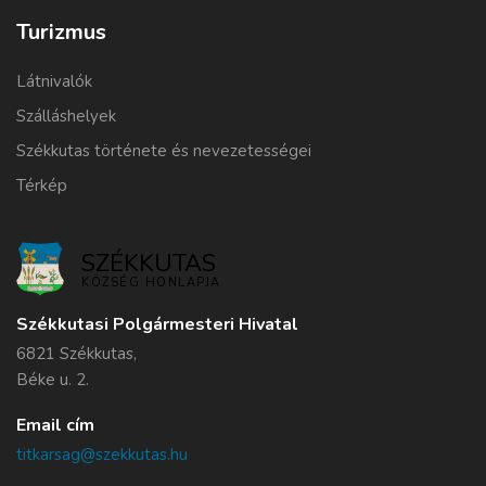
Turizmus
Látnivalók
Szálláshelyek
Székkutas története és nevezetességei
Térkép
SZÉKKUTAS
KÖZSÉG HONLAPJA
Székkutasi Polgármesteri Hivatal
6821 Székkutas,
Béke u. 2.
Email cím
titkarsag@szekkutas.hu