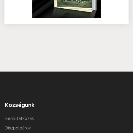
Községünk
Bemutatkozás
Díszpolgárok