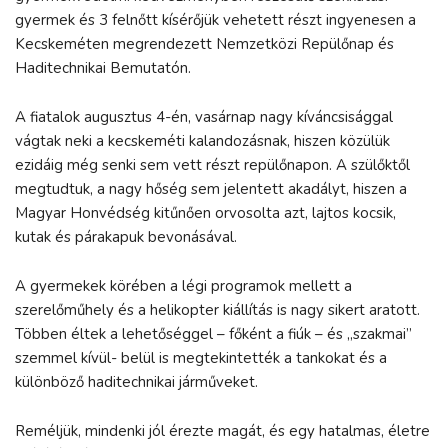
gyermek és 3 felnőtt kísérőjük vehetett részt ingyenesen a
Kecskeméten megrendezett Nemzetközi Repülőnap és
Haditechnikai Bemutatón.
A fiatalok augusztus 4-én, vasárnap nagy kíváncsisággal
vágtak neki a kecskeméti kalandozásnak, hiszen közülük
ezidáig még senki sem vett részt repülőnapon. A szülőktől
megtudtuk, a nagy hőség sem jelentett akadályt, hiszen a
Magyar Honvédség kitűnően orvosolta azt, lajtos kocsik,
kutak és párakapuk bevonásával.
A gyermekek körében a légi programok mellett a
szerelőműhely és a helikopter kiállítás is nagy sikert aratott.
Többen éltek a lehetőséggel – főként a fiúk – és „szakmai”
szemmel kívül- belül is megtekintették a tankokat és a
különböző haditechnikai járműveket.
Reméljük, mindenki jól érezte magát, és egy hatalmas, életre