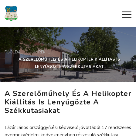
FŐOLDAL
HÍREK
A SZERELŐMŰHELY ÉS A HELIKOPTER KIÁLLÍTÁS IS
LENYŰGÖZTE A SZÉKKUTASIAKAT
A Szerelőműhely És A Helikopter
Kiállítás Is Lenyűgözte A
Székkutasiakat
Lázár János országgyűlési képviselő jóvoltából 17 rendszeres
gyermekvédelmi kedvezményben részesülő székkutasi