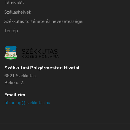
Látnivalók
Szálláshelyek
Székkutas története és nevezetességei
Térkép
SZÉKKUTAS
KÖZSÉG HONLAPJA
Székkutasi Polgármesteri Hivatal
6821 Székkutas,
Béke u. 2.
Email cím
titkarsag@szekkutas.hu