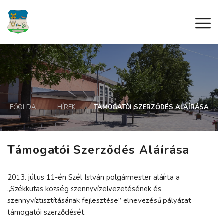
FŐOLDAL
HÍREK
TÁMOGATÓI SZERZŐDÉS ALÁÍRÁSA
Támogatói Szerződés Aláírása
2013. július 11-én Szél István polgármester aláírta a
„Székkutas község szennyvízelvezetésének és
szennyvíztisztításának fejlesztése” elnevezésű pályázat
támogatói szerződését.