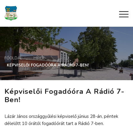
FŐOLDAL
HÍREK
KÉPVISELŐI FOGADÓÓRA A RÁDIÓ 7-BEN!
Képviselői Fogadóóra A Rádió 7-
Ben!
Lázár János országgyűlési képviselő június 28-án, péntek
délelőtt 10 órától fogadóórát tart a Rádió 7-ben.