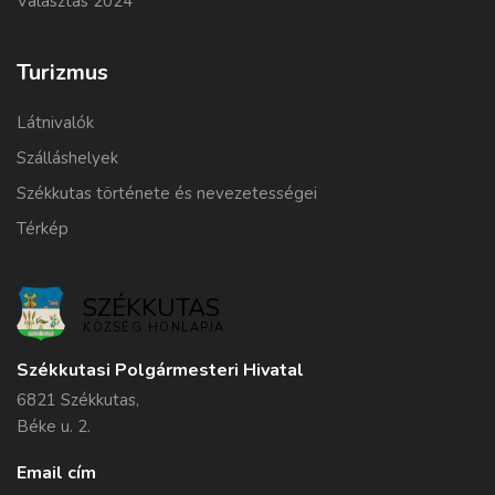
Választás 2024
Turizmus
Látnivalók
Szálláshelyek
Székkutas története és nevezetességei
Térkép
SZÉKKUTAS
KÖZSÉG HONLAPJA
Székkutasi Polgármesteri Hivatal
6821 Székkutas,
Béke u. 2.
Email cím