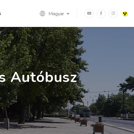
s
Magyar
es Autóbusz