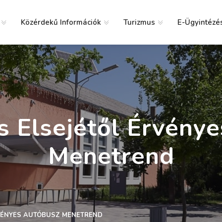
Közérdekű Információk
Turizmus
E-Ügyintézé
g
us Elsejétől Érvény
Menetrend
ÉRVÉNYES AUTÓBUSZ MENETREND