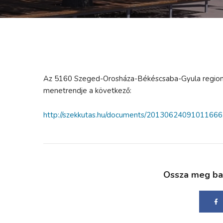
Az 5160 Szeged-Orosháza-Békéscsaba-Gyula regionáli
menetrendje a következő:
http://szekkutas.hu/documents/20130624091011666
Ossza meg bará