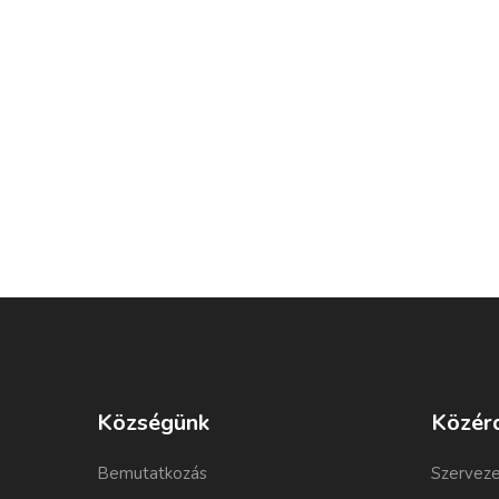
Községünk
Közér
Bemutatkozás
Szerveze