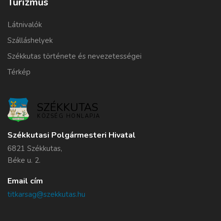
Turizmus
Látnivalók
Szálláshelyek
Székkutas története és nevezetességei
Térkép
SZÉKKUTAS
KÖZSÉG HONLAPJA
Székkutasi Polgármesteri Hivatal
6821 Székkutas,
Béke u. 2.
Email cím
titkarsag@szekkutas.hu