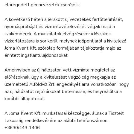
elöregedett gerincvezeték cseréje is.
A következő héten a lerakott új vezetékek fertőtlenítését,
nyomáspróbáját és vízmintavételezését végzik majd a
szakemberek. A munkálatok elvégzésekor időszakos
vízkorlátozásra is sor kerül, melynek időpontjáról a kivitelező
Joma Kvent Kft. szórólap formájában tájékoztatja majd az
érintett ingatlantulajdonosokat.
Amennyiben az új hálózaton vett vízminta megfelel az
előírásoknak, úgy a kivitelezést végző cég megkapja az
üzemeltető Alföldvíz Zrt. engedélyét arra vonatkozóan, hogy
az új hálózatot rejtő árkokat betemesse, és helyreállítsa a
korábbi állapotokat.
A Joma Kvent Kft. munkatársai készséggel állnak a Tisztelt
Lakosság rendelkezésére az alábbi telefonszámon:
+3630/443-1406