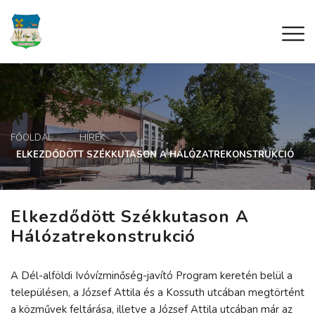
FŐOLDAL
HÍREK
ELKEZDŐDÖTT SZÉKKUTASON A HÁLÓZATREKONSTRUKCIÓ
Elkezdődött Székkutason A
Hálózatrekonstrukció
A Dél-alföldi Ivóvízminőség-javító Program keretén belül a
településen, a József Attila és a Kossuth utcában megtörtént
a közművek feltárása, illetve a József Attila utcában már az