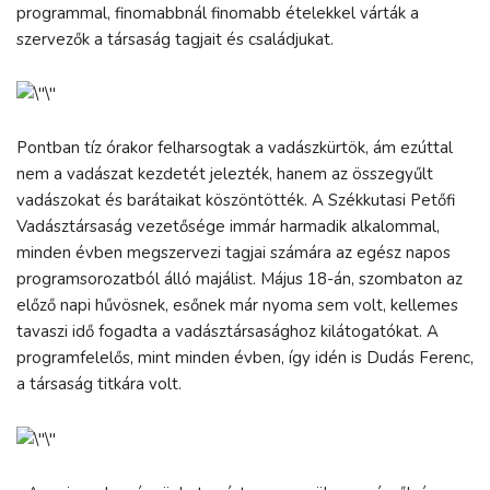
programmal, finomabbnál finomabb ételekkel várták a
szervezők a társaság tagjait és családjukat.
Pontban tíz órakor felharsogtak a vadászkürtök, ám ezúttal
nem a vadászat kezdetét jelezték, hanem az összegyűlt
vadászokat és barátaikat köszöntötték. A Székkutasi Petőfi
Vadásztársaság vezetősége immár harmadik alkalommal,
minden évben megszervezi tagjai számára az egész napos
programsorozatból álló majálist. Május 18-án, szombaton az
előző napi hűvösnek, esőnek már nyoma sem volt, kellemes
tavaszi idő fogadta a vadásztársasághoz kilátogatókat. A
programfelelős, mint minden évben, így idén is Dudás Ferenc,
a társaság titkára volt.