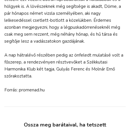
hölgyek is. A lövészeknek még segítsége is akadt, Döme, a
pár hónapos német vizsla személyében, aki nagy
lelkesedéssel csetlett-botlott a közelükben. Érdemes
azonban megjegyezni, hogy a légpuskadörrenéseknél még
csak meg sem rezzent, még néhány hónap, és hű társa és
segítője lesz a vadászatokon gazdájának.
A nap hátralévő részében pedig az önfeledt mulatásé volt a
főszerep, a rendezvényen résztvevőket a Székkutasi
Harmonika Klub két tagja, Gulyás Ferenc és Molnár Ernő
szórakoztatta.
Forrás: promenad.hu
Ossza meg barátaival, ha tetszett