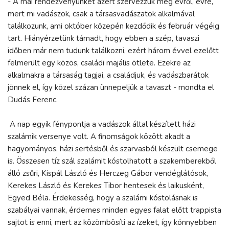
- A mai rendezvényünket azért szervezzük meg évről, évre,
mert mi vadászok, csak a társasvadászatok alkalmával
találkozunk, ami október közepén kezdődik és február végéig
tart. Hiányérzetünk támadt, hogy ebben a szép, tavaszi
időben már nem tudunk találkozni, ezért három évvel ezelőtt
felmerült egy közös, családi majális ötlete. Ezekre az
alkalmakra a társaság tagjai, a családjuk, és vadászbarátok
jönnek el, így közel százan ünnepeljük a tavaszt - mondta el
Dudás Ferenc.
A nap egyik fénypontja a vadászok által készített házi
szalámik versenye volt. A finomságok között akadt a
hagyományos, házi sertésből és szarvasból készült csemege
is. Összesen tíz szál szalámit kóstolhatott a szakemberekből
álló zsűri, Kispál László és Herczeg Gábor vendéglátósok,
Kerekes László és Kerekes Tibor hentesek és laikusként,
Egyed Béla. Érdekesség, hogy a szalámi kóstolásnak is
szabályai vannak, érdemes minden egyes falat előtt trappista
sajtot is enni, mert az közömbösíti az ízeket, így könnyebben