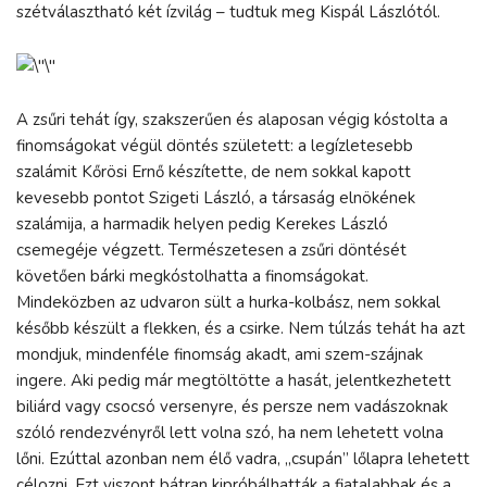
szétválasztható két ízvilág – tudtuk meg Kispál Lászlótól.
A zsűri tehát így, szakszerűen és alaposan végig kóstolta a
finomságokat végül döntés született: a legízletesebb
szalámit Kőrösi Ernő készítette, de nem sokkal kapott
kevesebb pontot Szigeti László, a társaság elnökének
szalámija, a harmadik helyen pedig Kerekes László
csemegéje végzett. Természetesen a zsűri döntését
követően bárki megkóstolhatta a finomságokat.
Mindeközben az udvaron sült a hurka-kolbász, nem sokkal
később készült a flekken, és a csirke. Nem túlzás tehát ha azt
mondjuk, mindenféle finomság akadt, ami szem-szájnak
ingere. Aki pedig már megtöltötte a hasát, jelentkezhetett
biliárd vagy csocsó versenyre, és persze nem vadászoknak
szóló rendezvényről lett volna szó, ha nem lehetett volna
lőni. Ezúttal azonban nem élő vadra, „csupán” lőlapra lehetett
célozni. Ezt viszont bátran kipróbálhatták a fiatalabbak és a