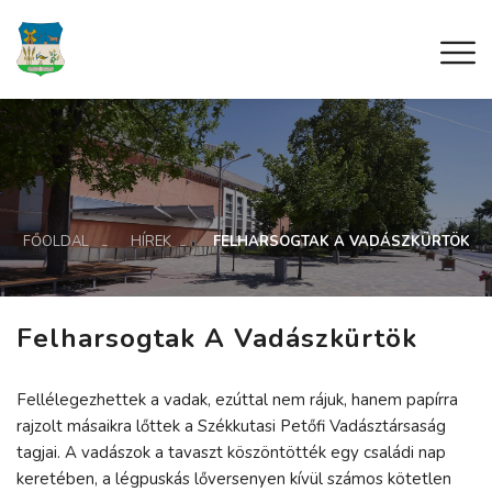
FŐOLDAL
HÍREK
FELHARSOGTAK A VADÁSZKÜRTÖK
Felharsogtak A Vadászkürtök
Fellélegezhettek a vadak, ezúttal nem rájuk, hanem papírra
rajzolt másaikra lőttek a Székkutasi Petőfi Vadásztársaság
tagjai. A vadászok a tavaszt köszöntötték egy családi nap
keretében, a légpuskás lőversenyen kívül számos kötetlen