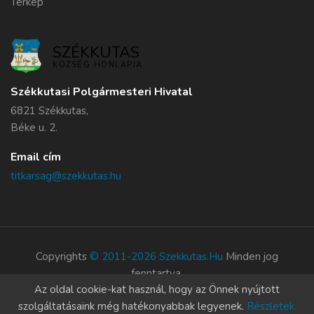
Térkép
SZÉKKUTAS
KÖZSÉG HONLAPJA
Székkutasi Polgármesteri Hivatal
6821 Székkutas,
Béke u. 2.
Email cím
titkarsag@szekkutas.hu
Copyrights
© 2011-2026 Szekkutas.hu
Minden jog
fenntartva.
Az oldal cookie-kat használ, hogy az Önnek nyújtott
Süti szabályzat
szolgáltatásaink még hatékonyabbak legyenek.
Részletek.