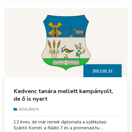
2012.01.31
Kedvenc tanára mellett kampányolt,
de ő is nyert
ÁLTALÁNOS
12 éves, de már remek diplomata a székkutasi
Szántó Kornél, a Rádió 7 és a promenad.hu ...